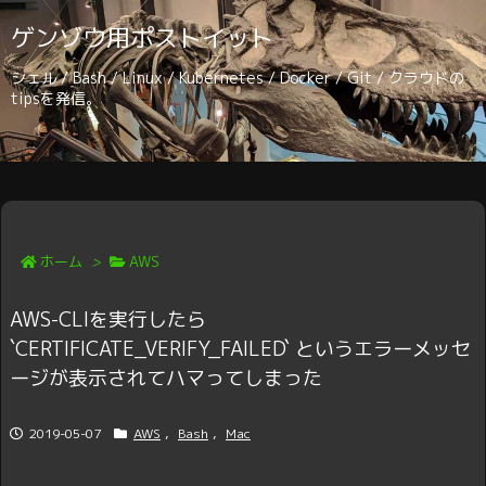
ゲンゾウ用ポストイット
シェル / Bash / Linux / Kubernetes / Docker / Git / クラウドの
tipsを発信。
ホーム
>
AWS
AWS-CLIを実行したら
`CERTIFICATE_VERIFY_FAILED` というエラーメッセ
ージが表示されてハマってしまった
2019-05-07
AWS
,
Bash
,
Mac