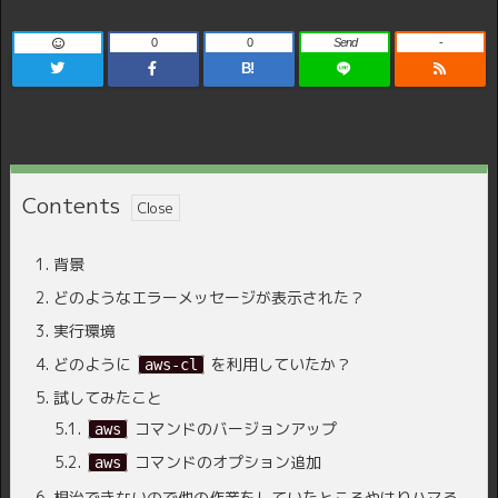
0
0
Send
-
B!
Contents
1.
背景
2.
どのようなエラーメッセージが表示された？
3.
実行環境
4.
どのように
を利用していたか？
aws-cl
5.
試してみたこと
5.1.
コマンドのバージョンアップ
aws
5.2.
コマンドのオプション追加
aws
6.
根治できないので他の作業をしていたところやはりハマる