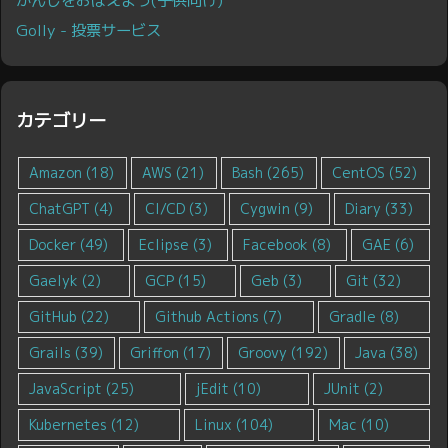
Golly - 投票サービス
カテゴリー
Amazon
(18)
AWS
(21)
Bash
(265)
CentOS
(52)
ChatGPT
(4)
CI/CD
(3)
Cygwin
(9)
Diary
(33)
Docker
(49)
Eclipse
(3)
Facebook
(8)
GAE
(6)
Gaelyk
(2)
GCP
(15)
Geb
(3)
Git
(32)
GitHub
(22)
Github Actions
(7)
Gradle
(8)
Grails
(39)
Griffon
(17)
Groovy
(192)
Java
(38)
JavaScript
(25)
jEdit
(10)
JUnit
(2)
Kubernetes
(12)
Linux
(104)
Mac
(10)