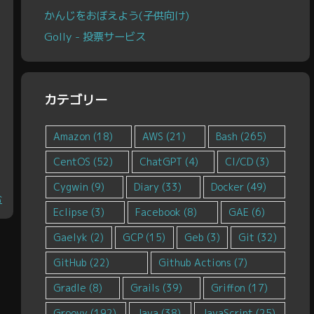
かんじをおぼえよう(子供向け)
Golly - 投票サービス
カテゴリー
Amazon
(18)
AWS
(21)
Bash
(265)
CentOS
(52)
ChatGPT
(4)
CI/CD
(3)
Cygwin
(9)
Diary
(33)
Docker
(49)
む
Eclipse
(3)
Facebook
(8)
GAE
(6)
Gaelyk
(2)
GCP
(15)
Geb
(3)
Git
(32)
GitHub
(22)
Github Actions
(7)
Gradle
(8)
Grails
(39)
Griffon
(17)
Groovy
(192)
Java
(38)
JavaScript
(25)