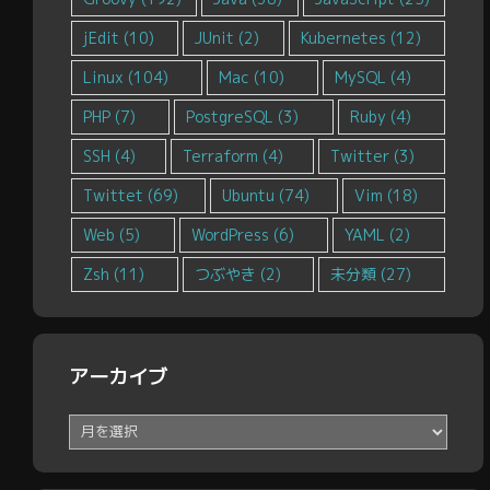
jEdit
(10)
JUnit
(2)
Kubernetes
(12)
Linux
(104)
Mac
(10)
MySQL
(4)
PHP
(7)
PostgreSQL
(3)
Ruby
(4)
SSH
(4)
Terraform
(4)
Twitter
(3)
Twittet
(69)
Ubuntu
(74)
Vim
(18)
Web
(5)
WordPress
(6)
YAML
(2)
Zsh
(11)
つぶやき
(2)
未分類
(27)
アーカイブ
ア
ー
カ
イ