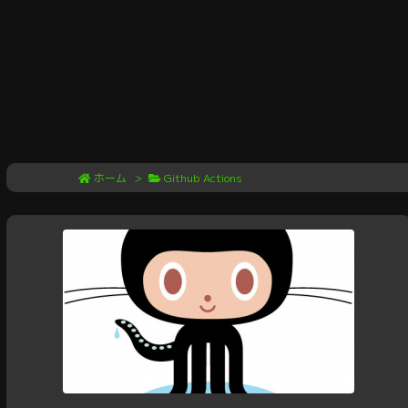
ホーム
>
Github Actions