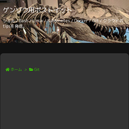
ゲンゾウ用ポストイット
シェル / Bash / Linux / Kubernetes / Docker / Git / クラウドの
tipsを発信。
ホーム
>
Git