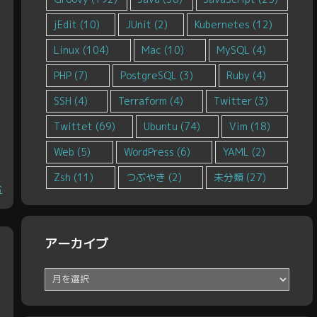
jEdit
(10)
JUnit
(2)
Kubernetes
(12)
Linux
(104)
Mac
(10)
MySQL
(4)
PHP
(7)
PostgreSQL
(3)
Ruby
(4)
SSH
(4)
Terraform
(4)
Twitter
(3)
Twittet
(69)
Ubuntu
(74)
Vim
(18)
Web
(5)
WordPress
(6)
YAML
(2)
Zsh
(11)
つぶやき
(2)
未分類
(27)
む
アーカイブ
ア
ー
カ
イ