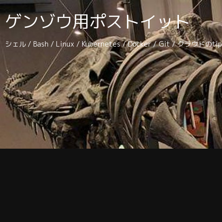
ゲンゾウ用ポストイット
シェル / Bash / Linux / Kubernetes / Docker / Git / クラウドの