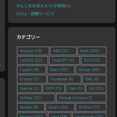
かんじをおぼえよう(子供向け)
Golly - 投票サービス
カテゴリー
言
Amazon
(18)
AWS
(21)
Bash
(265)
CentOS
(52)
ChatGPT
(4)
CI/CD
(3)
む
Cygwin
(9)
Diary
(33)
Docker
(49)
Eclipse
(3)
Facebook
(8)
GAE
(6)
Gaelyk
(2)
GCP
(15)
Geb
(3)
Git
(32)
GitHub
(22)
Github Actions
(7)
Gradle
(8)
Grails
(39)
Griffon
(17)
Groovy
(192)
Java
(38)
JavaScript
(25)