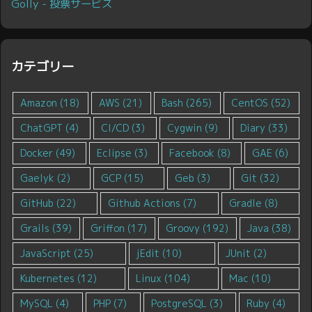
Golly - 投票サービス
カテゴリー
Amazon
(18)
AWS
(21)
Bash
(265)
CentOS
(52)
ChatGPT
(4)
CI/CD
(3)
Cygwin
(9)
Diary
(33)
Docker
(49)
Eclipse
(3)
Facebook
(8)
GAE
(6)
Gaelyk
(2)
GCP
(15)
Geb
(3)
Git
(32)
GitHub
(22)
Github Actions
(7)
Gradle
(8)
Grails
(39)
Griffon
(17)
Groovy
(192)
Java
(38)
JavaScript
(25)
jEdit
(10)
JUnit
(2)
Kubernetes
(12)
Linux
(104)
Mac
(10)
MySQL
(4)
PHP
(7)
PostgreSQL
(3)
Ruby
(4)