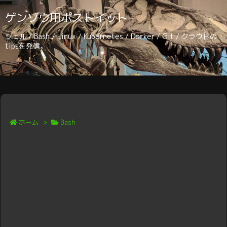
ゲンゾウ用ポストイット
シェル / Bash / Linux / Kubernetes / Docker / Git / クラウドの
tipsを発信。
ホーム
>
Bash