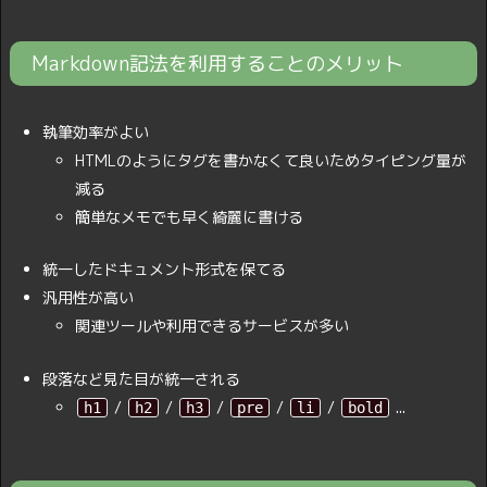
Markdown記法を利用することのメリット
執筆効率がよい
HTMLのようにタグを書かなくて良いためタイピング量が
減る
簡単なメモでも早く綺麗に書ける
統一したドキュメント形式を保てる
汎用性が高い
関連ツールや利用できるサービスが多い
段落など見た目が統一される
/
/
/
/
/
...
h1
h2
h3
pre
li
bold