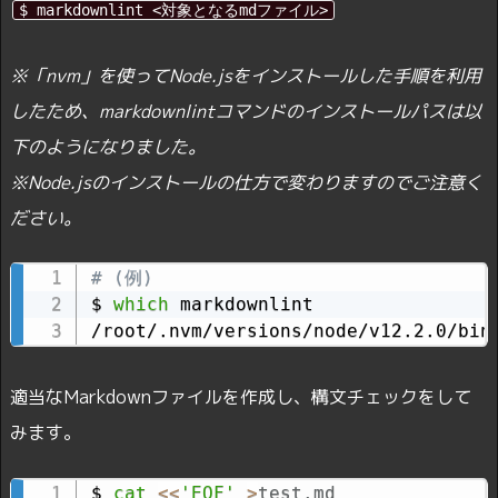
$ markdownlint <対象となるmdファイル>
※「nvm」を使ってNode.jsをインストールした手順を利用
したため、markdownlintコマンドのインストールパスは以
下のようになりました。
※Node.jsのインストールの仕方で変わりますのでご注意く
ださい。
# (例)
$ 
which
 markdownlint

/root/.nvm/versions/node/v12.2.0/bin
適当なMarkdownファイルを作成し、構文チェックをして
みます。
$ 
cat
<<
'EOF'
>
test.md