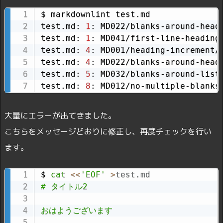
$ markdownlint test.md

test.md: 
1
: MD022/blanks-around-head
test.md: 
1
: MD041/first-line-heading
test.md: 
4
: MD001/heading-increment/
test.md: 
4
: MD022/blanks-around-head
test.md: 
5
: MD032/blanks-around-list
test.md: 
8
: MD012/no-multiple-blanks
大量にエラーが出てきました。
こちらをメッセージどおりに修正し、再度チェックを行い
ます。
$ 
cat
<<
'EOF'
>
test.md
# タイトル2

おはようございます
