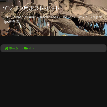
ゲンゾウ用ポストイット
シェル / Bash / Linux / Kubernetes / Docker / Git / クラウドの
tipsを発信。
ホーム
>
PHP