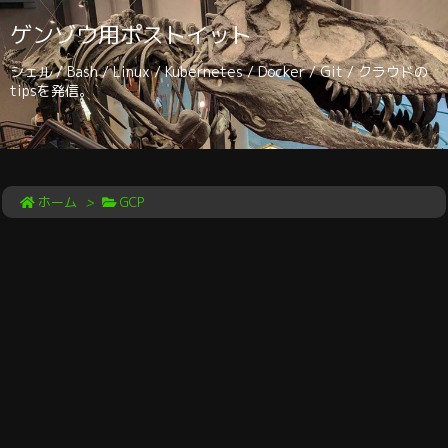
ゲンゾウ用ポストイット
シェル / Bash / Linux / Kubernetes / Docker / Git / クラウドの
tipsを発信。
ホーム
>
GCP