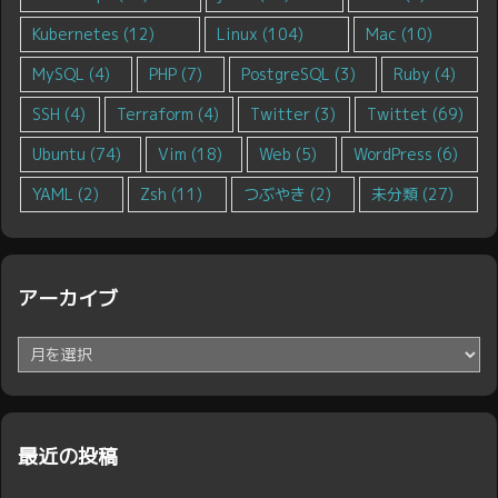
Kubernetes
(12)
Linux
(104)
Mac
(10)
MySQL
(4)
PHP
(7)
PostgreSQL
(3)
Ruby
(4)
SSH
(4)
Terraform
(4)
Twitter
(3)
Twittet
(69)
Ubuntu
(74)
Vim
(18)
Web
(5)
WordPress
(6)
YAML
(2)
Zsh
(11)
つぶやき
(2)
未分類
(27)
アーカイブ
ア
ー
カ
イ
ブ
最近の投稿