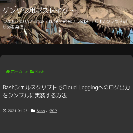
ゲンゾウ用ポストイット
シェル / Bash / Linux / Kubernetes / Docker / Git / クラウドの
tipsを発信。
ホーム
>
Bash
BashシェルスクリプトでCloud Loggingへのログ出力
をシンプルに実装する方法
2021-01-25
Bash
,
GCP