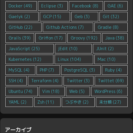
Docker
(49)
Eclipse
(3)
Facebook
(8)
GAE
(6)
Gaelyk
(2)
GCP
(15)
Geb
(3)
Git
(32)
GitHub
(22)
Github Actions
(7)
Gradle
(8)
Grails
(39)
Griffon
(17)
Groovy
(192)
Java
(38)
JavaScript
(25)
jEdit
(10)
JUnit
(2)
Kubernetes
(12)
Linux
(104)
Mac
(10)
MySQL
(4)
PHP
(7)
PostgreSQL
(3)
Ruby
(4)
SSH
(4)
Terraform
(4)
Twitter
(3)
Twittet
(69)
Ubuntu
(74)
Vim
(18)
Web
(5)
WordPress
(6)
YAML
(2)
Zsh
(11)
つぶやき
(2)
未分類
(27)
アーカイブ