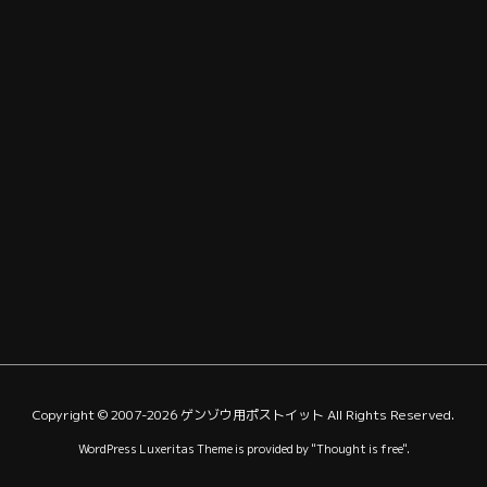
Copyright ©
2007
-2026
ゲンゾウ用ポストイット
All Rights Reserved.
WordPress Luxeritas Theme is provided by "
Thought is free
".