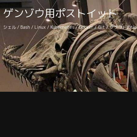
ゲンゾウ用ポストイット
シェル / Bash / Linux / Kubernetes / Docker / Git / クラウドの