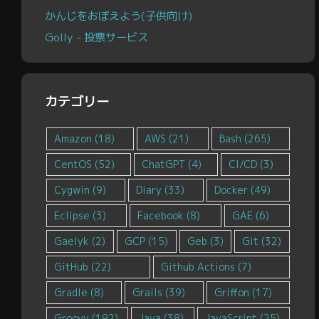
かんじをおぼえよう(子供向け)
Golly - 投票サービス
カテゴリー
Amazon
(18)
AWS
(21)
Bash
(265)
CentOS
(52)
ChatGPT
(4)
CI/CD
(3)
Cygwin
(9)
Diary
(33)
Docker
(49)
Eclipse
(3)
Facebook
(8)
GAE
(6)
Gaelyk
(2)
GCP
(15)
Geb
(3)
Git
(32)
GitHub
(22)
Github Actions
(7)
Gradle
(8)
Grails
(39)
Griffon
(17)
Groovy
(192)
Java
(38)
JavaScript
(25)