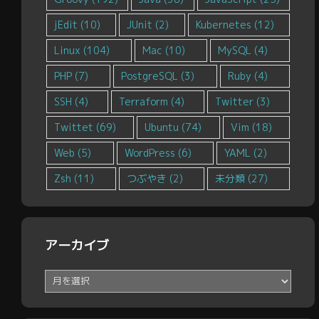
jEdit
(10)
JUnit
(2)
Kubernetes
(12)
Linux
(104)
Mac
(10)
MySQL
(4)
PHP
(7)
PostgreSQL
(3)
Ruby
(4)
SSH
(4)
Terraform
(4)
Twitter
(3)
Twittet
(69)
Ubuntu
(74)
Vim
(18)
Web
(5)
WordPress
(6)
YAML
(2)
Zsh
(11)
つぶやき
(2)
未分類
(27)
アーカイブ
ア
ー
カ
イ