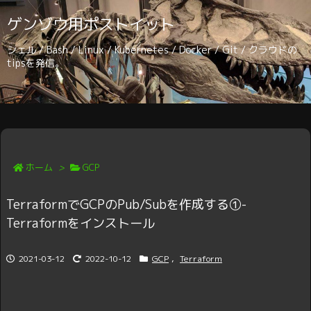
ゲンゾウ用ポストイット
シェル / Bash / Linux / Kubernetes / Docker / Git / クラウドの
tipsを発信。
ホーム
>
GCP
TerraformでGCPのPub/Subを作成する①-
Terraformをインストール
2021-03-12
2022-10-12
GCP
,
Terraform