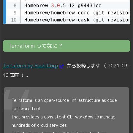
Homebrew 
3.0
.5-12-g94431ce

Homebrew/homebrew-core 
(
git revision
Homebrew/homebrew-cask 
(
git revision
Terraform ってなに？
Terraform by HashiCorp
から抜粋します （ 2021-03-
10 現在 ）。
Terraform is an open-source infrastructure as code
software tool
that provides a consistent CLI workflow to manage
hundreds of cloud services.