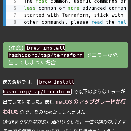
The 
most
less
 common or 
more
 advanced commands
started with Terraform, stick with th
other commands, please 
read
 the 
help
(注意)
brew install
でエラーが発
hashicorp/tap/terraform
生してしまった場合
僕の環境では、
brew install
で以下のようなエラーが
hashicorp/tap/terraform
macOS のアップグレードが行
出てしまいました。最近
われた
ので、そのためかもしれません。
(
解決までなかなか長い道のりでした。一連の操作が完了す
るまで数時間かかったので、のんびり行きましょう！
)