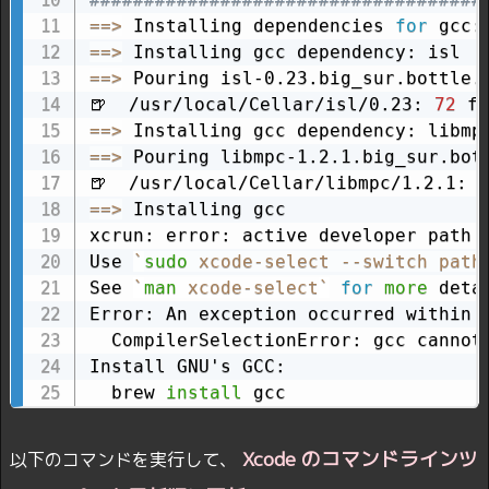
==
>
 Installing dependencies 
for
==
>
==
>
 Pouring isl-0.23.big_sur.bottle.t
🍺  /usr/local/Cellar/isl/0.23: 
72
==
>
==
>
 Pouring libmpc-1.2.1.big_sur.bott
🍺  /usr/local/Cellar/libmpc/1.2.1: 
1
==
>
 Installing gcc

xcrun: error: active developer path 
Use 
`
sudo
 xcode-select --switch path
See 
`
man
 xcode-select
`
for
more
 detai
Error: An exception occurred within a
  CompilerSelectionError: gcc cannot 
Install GNU's GCC:

  brew 
install
 gcc
Xcode のコマンドラインツ
以下のコマンドを実行して、