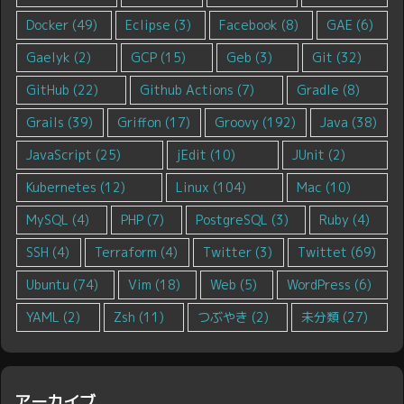
Docker
(49)
Eclipse
(3)
Facebook
(8)
GAE
(6)
Gaelyk
(2)
GCP
(15)
Geb
(3)
Git
(32)
GitHub
(22)
Github Actions
(7)
Gradle
(8)
Grails
(39)
Griffon
(17)
Groovy
(192)
Java
(38)
JavaScript
(25)
jEdit
(10)
JUnit
(2)
Kubernetes
(12)
Linux
(104)
Mac
(10)
MySQL
(4)
PHP
(7)
PostgreSQL
(3)
Ruby
(4)
SSH
(4)
Terraform
(4)
Twitter
(3)
Twittet
(69)
Ubuntu
(74)
Vim
(18)
Web
(5)
WordPress
(6)
YAML
(2)
Zsh
(11)
つぶやき
(2)
未分類
(27)
アーカイブ