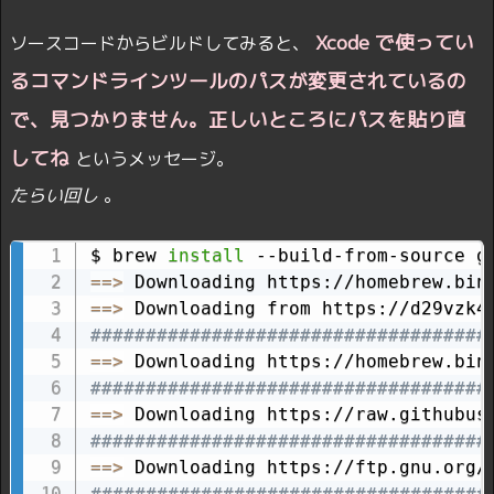
Xcode で使ってい
ソースコードからビルドしてみると、
るコマンドラインツールのパスが変更されているの
で、見つかりません。正しいところにパスを貼り直
してね
というメッセージ。
たらい回し
。
$ brew 
install
==
>
==
>
 Downloading from https://d29vzk4
####################################
==
>
####################################
==
>
####################################
==
>
####################################