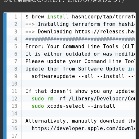
$ brew 
install
==
>
==
>
####################################
Error: Your Command Line Tools 
(
CLT
)
It is either outdated or was modified
Please update your Command Line Tool
Update them from Software Update 
in
 
  softwareupdate --all --install --fo
If that doesn't show you any updates,
sudo
rm
 -rf /Library/Developer/Comm
sudo
 xcode-select --install

Alternatively, manually download them
  https://developer.apple.com/downloa