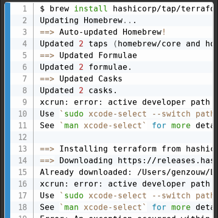
$ brew 
install
 hashicorp/tap/terrafor
Updating Homebrew
..
==
>
 Auto-updated Homebrew
!
Updated 
2
 taps 
(
homebrew/core and ho
==
>
 Updated Formulae

Updated 
2
==
>
 Updated Casks

Updated 
2
 casks.

xcrun: error: active developer path 
Use 
`
sudo
 xcode-select --switch path
See 
`
man
 xcode-select
`
for
more
 detai
==
>
==
>
 Downloading https://releases.has
Already downloaded: /Users/genzouw/L
xcrun: error: active developer path 
Use 
`
sudo
 xcode-select --switch path
See 
`
man
 xcode-select
`
for
more
 detai