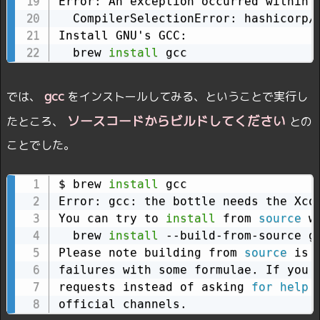
Error: An exception occurred within a
  CompilerSelectionError: hashicorp/t
Install GNU's GCC:

  brew 
install
 gcc
gcc
では、
をインストールしてみる、ということで実行し
ソースコードからビルドしてください
たところ、
との
ことでした。
$ brew 
install
 gcc

Error: gcc: the bottle needs the Xcod
You can try to 
install
 from 
source
 wi
  brew 
install
 --build-from-source gc
Please note building from 
source
 is 
failures with some formulae. If you e
requests instead of asking 
for
help
 
official channels.