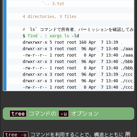
`
-- 3.txt

4 directories, 3 files

# 
`
ls` コマンドで所有者、パーミッションを確認してみる
$ 
find
.
|
xargs
ls
 -ld

drwxrwxr-x 5 root root 160 Apr  7 13:39 
.
drwxr-xr-x 3 root root  96 Apr  7 13:40 ./aaa

-rw-r--r-- 1 root root   0 Apr  7 13:40 ./aaa/1
drwxr-xr-x 3 root root  96 Apr  7 13:40 ./bbb

-rw-r--r-- 1 root root   0 Apr  7 13:40 ./bbb/2
drwxr-xr-x 3 root root  96 Apr  7 13:39 ./ccc

drwxr-xr-x 3 root root  96 Apr  7 13:40 ./ccc/d
-rw-r--r-- 1 root root   0 Apr  7 13:40 ./ccc/
コマンドの
オプション
tree
-u
所
コマンドを利用することで、構造とともに
tree -u