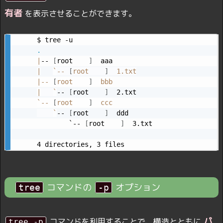
有者
を表示させることができます。
.
|
-- 
[
root    
]
|
`
-- 
[
root    
]
|
-- 
[
root    
]
|
`
-- 
[
root    
]
`
-- 
[
root    
]
  ccc

`
-- 
[
root    
]
  ddd

        `-- 
[
root    
]
  3.txt

4 directories, 3 files
コマンドの
オプション
tree
-p
パ
コマンドを利用することで、構造とともに
tree -p