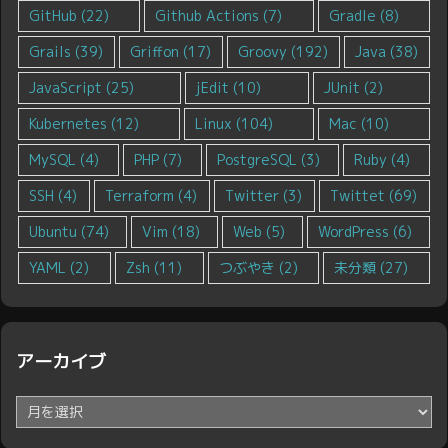
GitHub
(22)
Github Actions
(7)
Gradle
(8)
Grails
(39)
Griffon
(17)
Groovy
(192)
Java
(38)
JavaScript
(25)
jEdit
(10)
JUnit
(2)
Kubernetes
(12)
Linux
(104)
Mac
(10)
MySQL
(4)
PHP
(7)
PostgreSQL
(3)
Ruby
(4)
SSH
(4)
Terraform
(4)
Twitter
(3)
Twittet
(69)
Ubuntu
(74)
Vim
(18)
Web
(5)
WordPress
(6)
YAML
(2)
Zsh
(11)
つぶやき
(2)
未分類
(27)
アーカイブ
ア
ー
カ