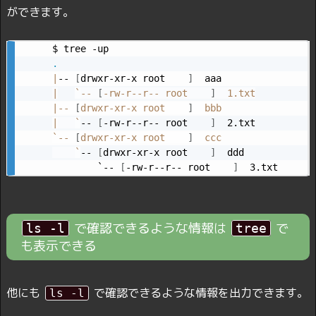
ができます。
.
|
-- 
[
drwxr-xr-x root    
]
|
`
-- 
[
-rw-r--r-- root    
]
|
-- 
[
drwxr-xr-x root    
]
|
`
-- 
[
-rw-r--r-- root    
]
`
-- 
[
drwxr-xr-x root    
]
  ccc

`
-- 
[
drwxr-xr-x root    
]
  ddd

        `-- 
[
-rw-r--r-- root    
]
  3.txt
で確認できるような情報は
で
ls -l
tree
も表示できる
他にも
で確認できるような情報を出力できます。
ls -l