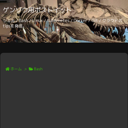
ゲンゾウ用ポストイット
シェル / Bash / Linux / Kubernetes / Docker / Git / クラウドの
tipsを発信。
ホーム
>
Bash