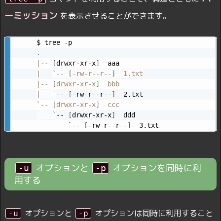
ーミッション
を表示させることができます。
.
|
-- 
[
drwxr-xr-x
]
|
`
-- 
[
-rw-r--r--
]
|
-- 
[
drwxr-xr-x
]
|
`
-- 
[
-rw-r--r--
]
`
-- 
[
drwxr-xr-x
]
  ccc

`
-- 
[
drwxr-xr-x
]
  ddd

        `-- 
[
-rw-r--r--
]
オプションと
オプションを同時に利
-u
-p
用する
オプションと
オプションは同時に利用すること
-u
-p