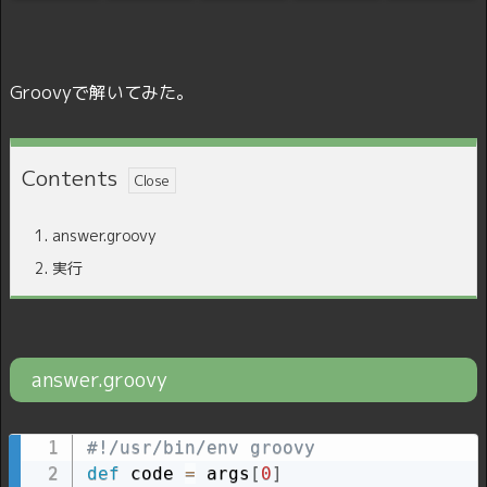
Groovyで解いてみた。
Contents
1.
answer.groovy
2.
実行
answer.groovy
#!/usr/bin/env groovy
def
 code 
=
 args
[
0
]