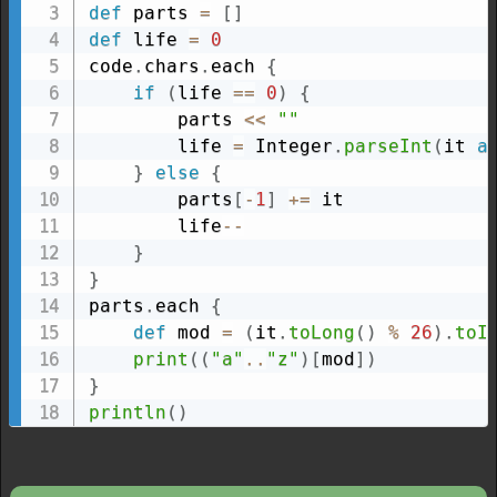
def
 parts 
=
[
]
def
 life 
=
0
code
.
chars
.
each 
{
if
(
life 
==
0
)
{
        parts 
<<
""
        life 
=
 Integer
.
parseInt
(
it 
a
}
else
{
        parts
[
-
1
]
+=
 it

        life
--
}
}
parts
.
each 
{
def
 mod 
=
(
it
.
toLong
(
)
%
26
)
.
toI
print
(
(
"a"
..
"z"
)
[
mod
]
)
}
println
(
)