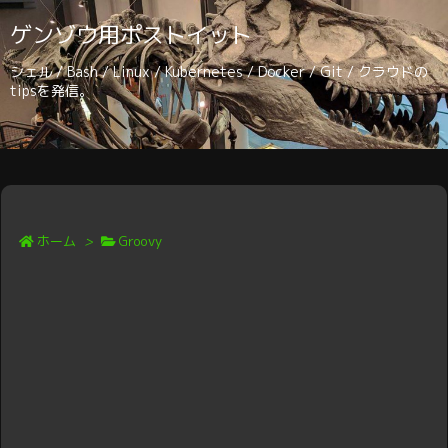
ゲンゾウ用ポストイット
シェル / Bash / Linux / Kubernetes / Docker / Git / クラウドの
tipsを発信。
ホーム
>
Groovy