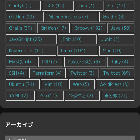
Gaelyk
(2)
GCP
(15)
Geb
(3)
Git
(32)
GitHub
(22)
Github Actions
(7)
Gradle
(8)
Grails
(39)
Griffon
(17)
Groovy
(192)
Java
(38)
JavaScript
(25)
jEdit
(10)
JUnit
(2)
Kubernetes
(12)
Linux
(104)
Mac
(10)
MySQL
(4)
PHP
(7)
PostgreSQL
(3)
Ruby
(4)
SSH
(4)
Terraform
(4)
Twitter
(3)
Twittet
(69)
Ubuntu
(74)
Vim
(18)
Web
(5)
WordPress
(6)
YAML
(2)
Zsh
(11)
つぶやき
(2)
未分類
(27)
アーカイブ
ア