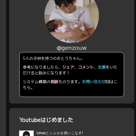
@genzouw
5人の子供を持つのおとうちゃん。
参考になりましたら、
シェア
、
コメント
、
支援
をいた
だけると励みになります！
システム構築の
相談
ものります。
お問い合わせ
はこ
ちら。
Youtubeはじめました