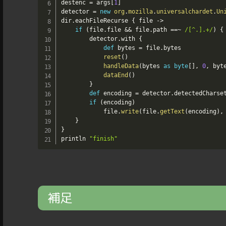
destenc 
=
 args
[
1
]
detector 
=
new
org
.
mozilla
.
universalchardet
.
Un
dir
.
eachFileRecurse 
{
 file 
->
if
(
file
.
file 
&&
 file
.
path 
==~
/[^.].+/
)
{
        detector
.
with 
{
def
 bytes 
=
 file
.
bytes

reset
(
)
handleData
(
bytes 
as
byte
[
]
,
0
,
 byt
dataEnd
(
)
}
def
 encoding 
=
 detector
.
detectedCharset
if
(
encoding
)
            file
.
write
(
file
.
getText
(
encoding
)
,
}
}
println 
"finish"
補足