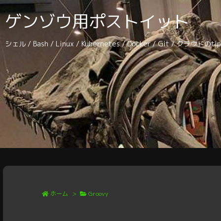
ゲンゾウ用ポストイット
シェル / Bash / Linux / Kubernetes / Docker / Git / クラウドの
ホーム
>
Groovy