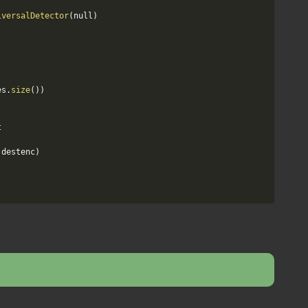
iversalDetector
(
null
)
es
.
size
(
)
)


 destenc
)