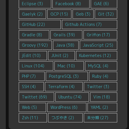
Eclipse
(3)
Facebook
(8)
GAE
(6)
Gaelyk
(2)
GCP
(15)
Geb
(3)
Git
(32)
GitHub
(22)
Github Actions
(7)
Gradle
(8)
Grails
(39)
Griffon
(17)
Groovy
(192)
Java
(38)
JavaScript
(25)
jEdit
(10)
JUnit
(2)
Kubernetes
(12)
Linux
(104)
Mac
(10)
MySQL
(4)
PHP
(7)
PostgreSQL
(3)
Ruby
(4)
SSH
(4)
Terraform
(4)
Twitter
(3)
Twittet
(69)
Ubuntu
(74)
Vim
(18)
Web
(5)
WordPress
(6)
YAML
(2)
Zsh
(11)
つぶやき
(2)
未分類
(27)