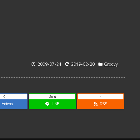
2009-07-24
2019-02-20
Groovy
0
Send
-
Hatena
LINE
RSS