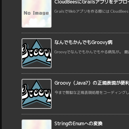
CloudBeesにGrailsアプリをデ
GrailsでWebアプリを作る際には CloudBee
なんでもかんでもGroovy病
Groovyでなんでもかんでもやる病気が。 最近
Groovy（Java?）の正規表現
今まで無駄な正規表現処理をコーディングして
StringのEnumへの変換