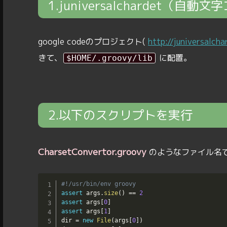
1.juniversalchardet（
google codeのプロジェクト(
http://juniversalch
きて、
に配置。
$HOME/.groovy/lib
2.以下のスクリプトを実行
CharsetConvertor.groovy
のようなファイル名
#!/usr/bin/env groovy
assert
 args
.
size
(
)
==
2
assert
 args
[
0
]
assert
 args
[
1
]
dir 
=
new
File
(
args
[
0
]
)