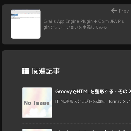
Prev
Grails App Engine Plugin + Gorm JPA Plu
ginでリレーションを定義してみる
関連記事
GroovyでHTMLを整形する・その
HTML整形スクリプトを改修。 format メソ