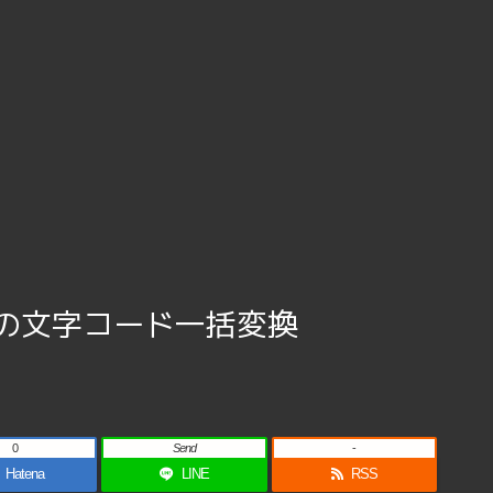
の文字コード一括変換
0
Send
-
Hatena
LINE
RSS