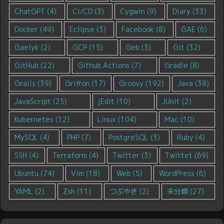
ChatGPT
(4)
CI/CD
(3)
Cygwin
(9)
Diary
(33)
Docker
(49)
Eclipse
(3)
Facebook
(8)
GAE
(6)
Gaelyk
(2)
GCP
(15)
Geb
(3)
Git
(32)
GitHub
(22)
Github Actions
(7)
Gradle
(8)
Grails
(39)
Griffon
(17)
Groovy
(192)
Java
(38)
JavaScript
(25)
jEdit
(10)
JUnit
(2)
Kubernetes
(12)
Linux
(104)
Mac
(10)
MySQL
(4)
PHP
(7)
PostgreSQL
(3)
Ruby
(4)
SSH
(4)
Terraform
(4)
Twitter
(3)
Twittet
(69)
Ubuntu
(74)
Vim
(18)
Web
(5)
WordPress
(6)
YAML
(2)
Zsh
(11)
つぶやき
(2)
未分類
(27)