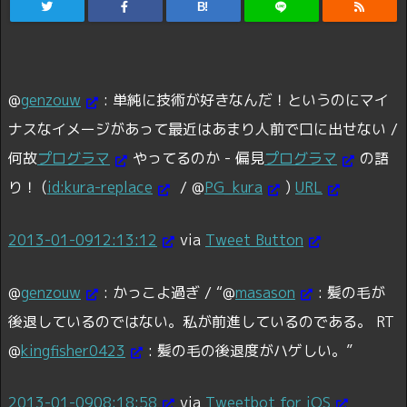
B!
@
genzouw
:
単純に技術が好きなんだ！というのにマイ
ナスなイメージがあって最近はあまり人前で口に出せない /
何故
プログラマ
やってるのか - 偏見
プログラマ
の語
り！ (
id:kura-replace
/ @
PG_kura
)
URL
2013-01-09
12:13:12
via
Tweet Button
@
genzouw
:
かっこよ過ぎ / “@
masason
: 髪の毛が
後退しているのではない。私が前進しているのである。 RT
@
kingfisher0423
: 髪の毛の後退度がハゲしい。”
2013-01-09
08:18:58
via
Tweetbot for iOS