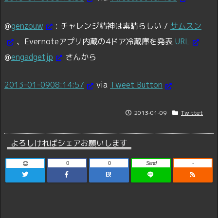
@
genzouw
:
チャレンジ精神は素晴らしい /
サムスン
、Evernoteアプリ内蔵の4ドア冷蔵庫を発表
URL
@
engadgetjp
さんから
2013-01-09
08:14:57
via
Tweet Button
2013-01-09
Twittet
よろしければシェアお願いします
0
0
Send
-
B!