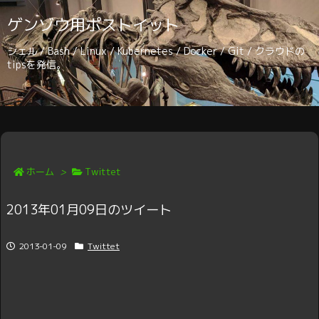
ゲンゾウ用ポストイット
シェル / Bash / Linux / Kubernetes / Docker / Git / クラウドの
tipsを発信。
ホーム
>
Twittet
2013年01月09日のツイート
2013-01-09
Twittet