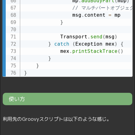
                mp
.
addBodyPart
(
mbp
)
// マルチパートオブジェ
                msg
.
content 
=
 mp

}
            Transport
.
send
(
msg
)
}
catch
(
Exception mex
)
{
            mex
.
printStackTrace
(
)
}
}
}
使い方
利用先のGroovyスクリプトは以下のような感じ。