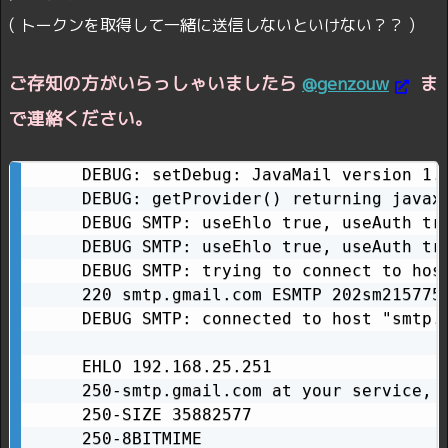
( トークンを取得して一緒に送信しないといけない？？ )
ご存知の方がいらっしゃいましたら
@genzouw
ま
で連絡ください。
DEBUG: setDebug: JavaMail version 1.4
DEBUG: getProvider() returning javax
DEBUG SMTP: useEhlo true, useAuth tru
DEBUG SMTP: useEhlo true, useAuth tru
DEBUG SMTP: trying to connect to host
220 smtp.gmail.com ESMTP 202sm2157750
DEBUG SMTP: connected to host "smtp.g
EHLO 192.168.25.251

250-smtp.gmail.com at your service, [
250-SIZE 35882577

250-8BITMIME
