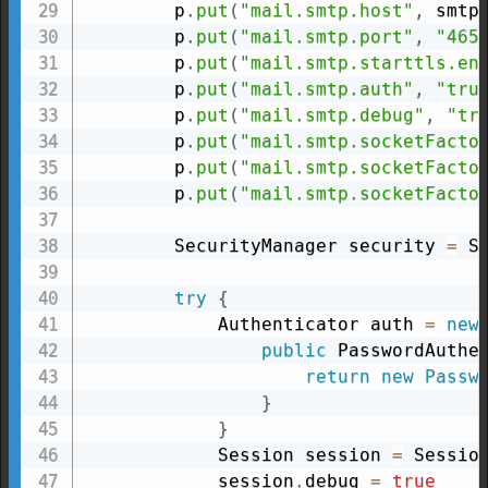
        p
.
put
(
"mail.smtp.host"
,
 smtp
        p
.
put
(
"mail.smtp.port"
,
"465
        p
.
put
(
"mail.smtp.starttls.en
        p
.
put
(
"mail.smtp.auth"
,
"tru
        p
.
put
(
"mail.smtp.debug"
,
"tr
        p
.
put
(
"mail.smtp.socketFacto
        p
.
put
(
"mail.smtp.socketFacto
        p
.
put
(
"mail.smtp.socketFacto
        SecurityManager security 
=
 S
try
{
            Authenticator auth 
=
new
public
 PasswordAuthe
return
new
Passw
}
}
            Session session 
=
 Sessio
            session
.
debug 
=
true