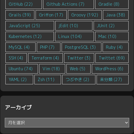
GitHub
(22)
Github Actions
(7)
Gradle
(8)
Grails
(39)
Griffon
(17)
Groovy
(192)
Java
(38)
JavaScript
(25)
jEdit
(10)
JUnit
(2)
Kubernetes
(12)
Linux
(104)
Mac
(10)
MySQL
(4)
PHP
(7)
PostgreSQL
(3)
Ruby
(4)
SSH
(4)
Terraform
(4)
Twitter
(3)
Twittet
(69)
Ubuntu
(74)
Vim
(18)
Web
(5)
WordPress
(6)
YAML
(2)
Zsh
(11)
つぶやき
(2)
未分類
(27)
アーカイブ
ア
ー
カ