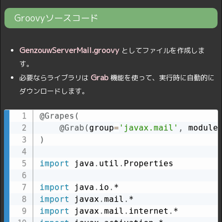
Groovyソースコード
GenzouwServerMail.groovy
としてファイルを作成しま
す。
Grab
必要ならライブラリは
機能を使って、実行時に自動的に
ダウンロードします。
@Grapes
(
@Grab
(
group
=
'javax.mail'
,
 module
)
import
 java
.
util
.
Properties

import
 java
.
io
.
import
 javax
.
mail
.
import
 javax
.
mail
.
internet
.