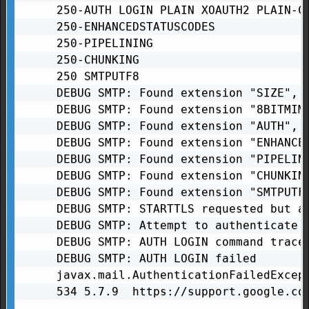
250-AUTH LOGIN PLAIN XOAUTH2 PLAIN-CL
250-ENHANCEDSTATUSCODES

250-PIPELINING

250-CHUNKING

250 SMTPUTF8

DEBUG SMTP: Found extension "SIZE", a
DEBUG SMTP: Found extension "8BITMIME
DEBUG SMTP: Found extension "AUTH", 
DEBUG SMTP: Found extension "ENHANCED
DEBUG SMTP: Found extension "PIPELINI
DEBUG SMTP: Found extension "CHUNKING
DEBUG SMTP: Found extension "SMTPUTF8
DEBUG SMTP: STARTTLS requested but al
DEBUG SMTP: Attempt to authenticate u
DEBUG SMTP: AUTH LOGIN command trace 
DEBUG SMTP: AUTH LOGIN failed

javax.mail.AuthenticationFailedExcep
534 5.7.9  https://support.google.com