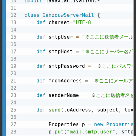
import
 javax
.
activation
.
*

class
GenzouwServerMail
{
def
 charset
=
"UTF-8"
def
 smtpUser 
=
"※ここに送信者メール
def
 smtpHost 
=
"※ここにサーバー名/I
def
 smtpPassword 
=
"※ここにパスワー
def
 fromAddress 
=
"※ここにメールア
def
 senderName 
=
"※ここに送信者名を
def
send
(
toAddress
,
 subject
,
 tex
        Properties p 
=
new
Propertie
        p
.
put
(
"mail.smtp.user"
,
 smtp