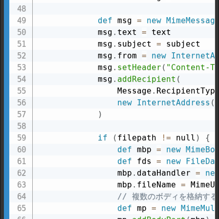
def
 msg 
=
new
MimeMessag
            msg
.
text 
=
 text

            msg
.
subject 
=
 subject

            msg
.
from 
=
new
InternetA
            msg
.
setHeader
(
"Content-T
            msg
.
addRecipient
(
                Message
.
RecipientTyp
new
InternetAddress
(
)
if
(
filepath 
!=
 null
)
{
def
 mbp 
=
new
MimeBo
def
 fds 
=
new
FileDa
                mbp
.
dataHandler 
=
ne
                mbp
.
fileName 
=
 MimeU
// 複数のボディを格納す
def
 mp 
=
new
MimeMul