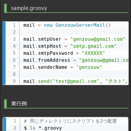
sample.groovy
mail 
=
new
GenzouwServerMail
(
)
mail
.
smtpUser 
=
"genzouw@gmail.com"
mail
.
smtpHost 
=
"smtp.gmail.com"
mail
.
smtpPassword 
=
"XXXXXX"
mail
.
fromAddress 
=
"genzouw@gmail.co
mail
.
senderName 
=
"genzouw"
mail
.
send
(
"test@gmail.com"
,
"テスト"
,
実行例
# 同じディレクトリにスクリプトを2つ配置
$ 
ls
 *.groovy
