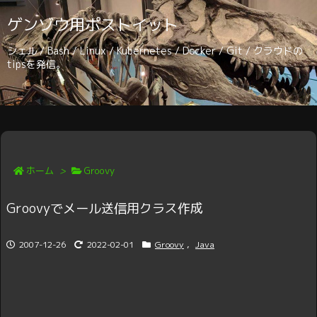
ゲンゾウ用ポストイット
シェル / Bash / Linux / Kubernetes / Docker / Git / クラウドの
tipsを発信。
ホーム
>
Groovy
Groovyでメール送信用クラス作成
2007-12-26
2022-02-01
Groovy
,
Java