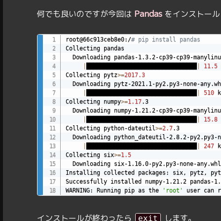
Pandas
何でも良いのですが今回は
をインストール
root@66c913ceb8e0:/
# pip install pandas
Collecting pandas

  Downloading pandas-1.3.2-cp39-cp39-manylinu
|
████████████████████████████████
|
11.5
 
Collecting pytz
>=
2017.3
  Downloading pytz-2021.1-py2.py3-none-any.wh
|
████████████████████████████████
|
510
 k
Collecting numpy
>=
1.17
.3

  Downloading numpy-1.21.2-cp39-cp39-manylinu
|
████████████████████████████████
|
15.8
 
Collecting python-dateutil
>=
2.7
.3

  Downloading python_dateutil-2.8.2-py2.py3-n
|
████████████████████████████████
|
247
 k
Collecting six
>=
1.5
  Downloading six-1.16.0-py2.py3-none-any.whl
Installing collected packages: six, pytz, pyt
Successfully installed numpy-1.21.2 pandas-1.
WARNING: Running pip as the 
'root'
 user can r
インストールが終わったら
します。
exit