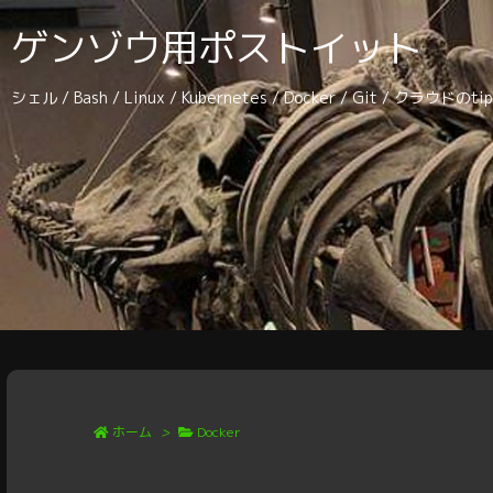
ゲンゾウ用ポストイット
シェル / Bash / Linux / Kubernetes / Docker / Git / クラウドの
ホーム
>
Docker