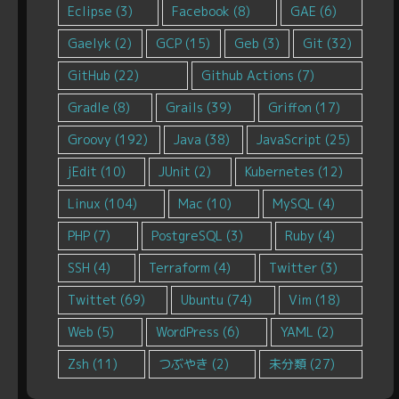
Eclipse
(3)
Facebook
(8)
GAE
(6)
Gaelyk
(2)
GCP
(15)
Geb
(3)
Git
(32)
GitHub
(22)
Github Actions
(7)
Gradle
(8)
Grails
(39)
Griffon
(17)
Groovy
(192)
Java
(38)
JavaScript
(25)
jEdit
(10)
JUnit
(2)
Kubernetes
(12)
Linux
(104)
Mac
(10)
MySQL
(4)
PHP
(7)
PostgreSQL
(3)
Ruby
(4)
SSH
(4)
Terraform
(4)
Twitter
(3)
Twittet
(69)
Ubuntu
(74)
Vim
(18)
Web
(5)
WordPress
(6)
YAML
(2)
Zsh
(11)
つぶやき
(2)
未分類
(27)