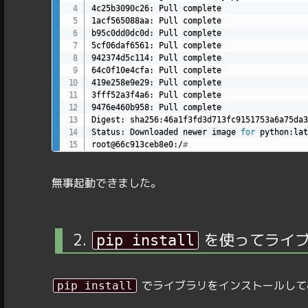
4c25b3090c26: Pull complete

1acf565088aa: Pull complete

b95c0dd0dc0d: Pull complete

5cf06daf6561: Pull complete

942374d5c114: Pull complete

64c0f10e4cfa: Pull complete

419e258e9e29: Pull complete

3fff52a3f4a6: Pull complete

9476e460b958: Pull complete

Digest: sha256:46a1f3fd3d713fc9151753a6a75da3
Status: Downloaded newer image 
for
 python:lat
root@66c913ceb8e0:/
#
無事起動できました。
2.
を使ってライブ
pip install
でライブラリをインストールして
pip install