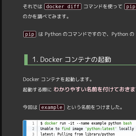
それでは
コマンドを使って
docker diff
pip
のかを調べてみます。
は Python のコマンドですので、Python 
pip
1. Docker コンテナの起動
Docker コンテナを起動します。
わかりやすい名前を付けておきま
起動する際に
今回は
という名前をつけました。
example
$ 
docker
 run -it --name example python 
bash
Unable to 
find
 image 
'python:latest'
 locally

latest: Pulling from library/python
