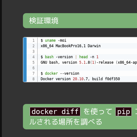
検証環境
$ 
uname
 -moi

x86_64 MacBookPro16,1 Darwin

$ 
bash
 -version 
|
head
 -n 
1
GNU bash, version 
5.1
.8
(
1
)
-release 
(
x86_64-ap
$ 
docker
 --version

Docker version 
20.10
.7, build f0df350
を使って
docker diff
pip
ルされる場所を調べる