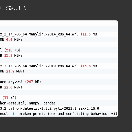
してみました。
x_2_17_x86_64.manylinux2014_x86_64.whl 
(
11.5
 MB
)
MB 
4.4
 MB/s

l 
(
510
 kB
)
B 
15.9
 MB/s

x_2_12_x86_64.manylinux2010_x86_64.whl 
(
15.8
 MB
)
MB 
21.9
 MB/s

one-any.whl 
(
247
 kB
)
B 
22.0
 MB/s

 
(
11
 kB
)
hon-dateutil, numpy, pandas

3.2 python-dateutil-2.8.2 pytz-2021.1 six-1.16.0

esult 
in
 broken permissions and conflicting behaviour with the s