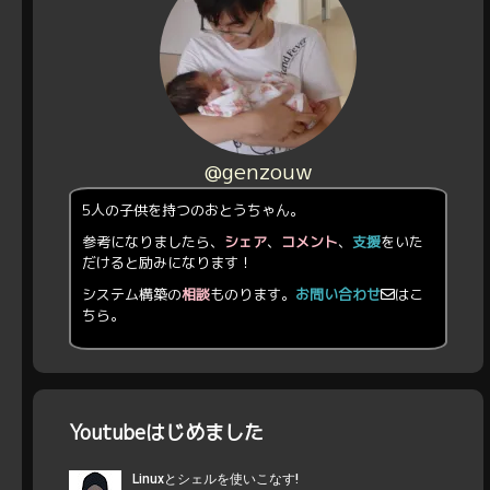
@genzouw
5人の子供を持つのおとうちゃん。
参考になりましたら、
シェア
、
コメント
、
支援
をいた
だけると励みになります！
システム構築の
相談
ものります。
お問い合わせ
はこ
ちら。
Youtubeはじめました