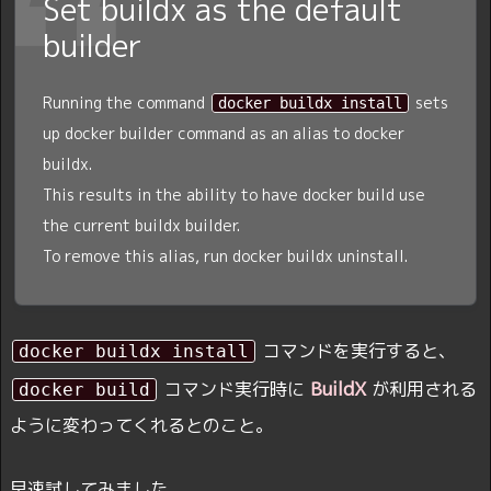
Set buildx as the default
builder
Running the command
sets
docker buildx install
up docker builder command as an alias to docker
buildx.
This results in the ability to have docker build use
the current buildx builder.
To remove this alias, run docker buildx uninstall.
コマンドを実行すると、
docker buildx install
BuildX
コマンド実行時に
が利用される
docker build
ように変わってくれるとのこと。
早速試してみました。