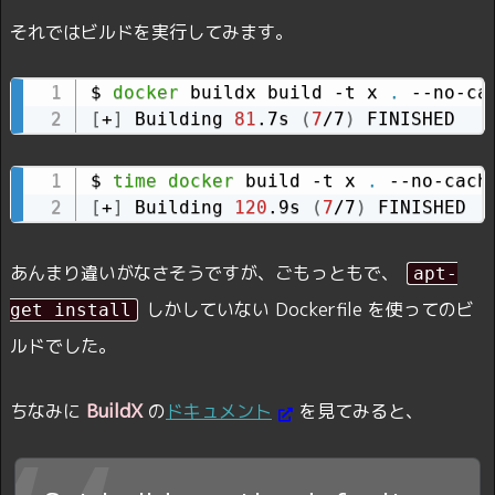
それではビルドを実行してみます。
$ 
docker
 buildx build -t x 
.
[
+
]
 Building 
81
.7s 
(
7
/7
)
 FINISHED
$ 
time
docker
 build -t x 
.
[
+
]
 Building 
120
.9s 
(
7
/7
)
 FINISHED
あんまり違いがなさそうですが、ごもっともで、
apt-
しかしていない Dockerfile を使ってのビ
get install
ルドでした。
BuildX
ちなみに
の
ドキュメント
を見てみると、