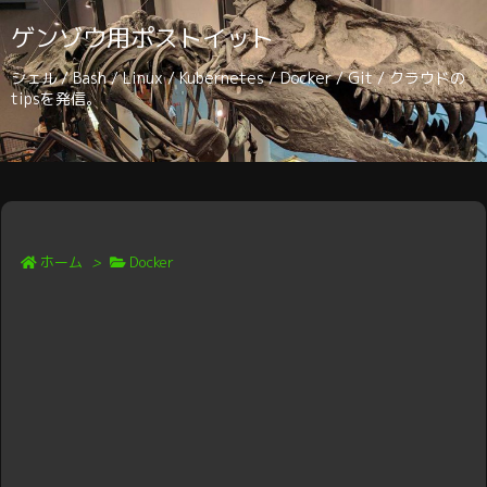
ゲンゾウ用ポストイット
シェル / Bash / Linux / Kubernetes / Docker / Git / クラウドの
tipsを発信。
ホーム
>
Docker