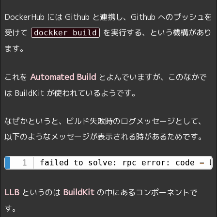
DockerHub には Github と連携し、Github へのプッシュを
受けて
を実行する、という機構があり
dockker build
ます。
Automated Build
これを
とよんでいますが、このなかで
は BuildKit が使われているようです。
なぜかというと、ビルド失敗時のログメッセージとして、
以下のようなメッセージが表示される時があるためです。
failed to solve: rpc error: code 
=
 U
LLB
BuildKit
というのは
の中にあるコンポーネントで
す。