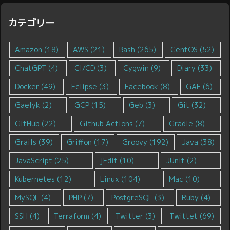
カテゴリー
Amazon
(18)
AWS
(21)
Bash
(265)
CentOS
(52)
ChatGPT
(4)
CI/CD
(3)
Cygwin
(9)
Diary
(33)
Docker
(49)
Eclipse
(3)
Facebook
(8)
GAE
(6)
Gaelyk
(2)
GCP
(15)
Geb
(3)
Git
(32)
GitHub
(22)
Github Actions
(7)
Gradle
(8)
Grails
(39)
Griffon
(17)
Groovy
(192)
Java
(38)
JavaScript
(25)
jEdit
(10)
JUnit
(2)
Kubernetes
(12)
Linux
(104)
Mac
(10)
MySQL
(4)
PHP
(7)
PostgreSQL
(3)
Ruby
(4)
SSH
(4)
Terraform
(4)
Twitter
(3)
Twittet
(69)