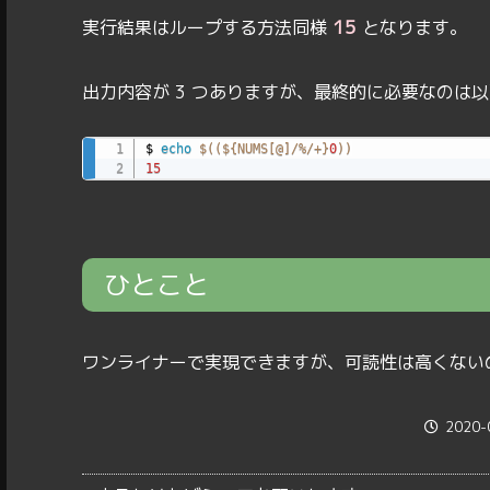
15
実行結果はループする方法同様
となります。
出力内容が 3 つありますが、最終的に必要なのは以
$ 
echo
$((
${NUMS[@]
/
%
/
+
}
0
))
15
ひとこと
ワンライナーで実現できますが、可読性は高くない
2020-