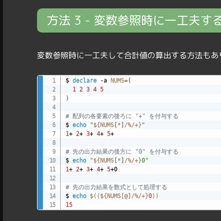
方法 3 - 変数参照時に一工夫す
変数参照時に一工夫して合計値の算出する方法もあ
$ 
declare
 -a 
NUMS
=
(
1
2
3
4
5
)
# 配列の各要素の後ろに "+" を付与する
$ 
echo
"
${NUMS
[
*
]
/
%
/
+}
"
1
+ 
2
+ 
3
+ 
4
+ 
5
+

# 先の出力結果の後方に "0" を付与する
$ 
echo
"
${NUMS
[
*
]
/
%
/
+}
0"
1
+ 
2
+ 
3
+ 
4
+ 
5
+0

# 先の出力結果を数式として処理する
$ 
echo
$((
${NUMS[@]
/
%
/
+
}
0
))
15