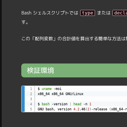
Bash シェルスクリプトでは
または
type
decl
す。
この「配列変数」の合計値を算出する簡単な方法は
検証環境
$ 
uname
 -moi

x86_64 x86_64 GNU/Linux

$ 
bash
 -version 
|
head
 -n 
1
GNU bash, version 
4.2
.46
(
2
)
-release 
(
x86_64-r