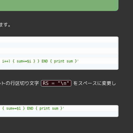
ます。
 i++) { sum+=$i } } END { print sum }'
ルトの行区切り文字
をスペースに変更し
RS = "\n"
 { sum+=$1 } END { print sum }'