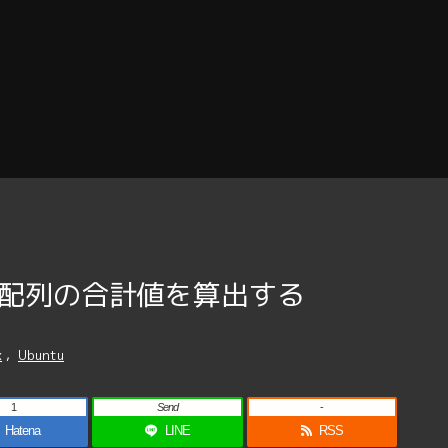
値配列の合計値を算出する
x
,
Ubuntu
1
Send
-
Hatena
LINE
RSS