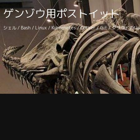
ゲンゾウ用ポストイット
シェル / Bash / Linux / Kubernetes / Docker / Git / クラウドの