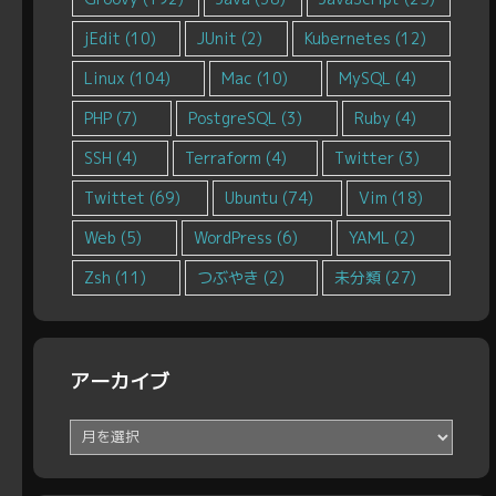
jEdit
(10)
JUnit
(2)
Kubernetes
(12)
Linux
(104)
Mac
(10)
MySQL
(4)
PHP
(7)
PostgreSQL
(3)
Ruby
(4)
SSH
(4)
Terraform
(4)
Twitter
(3)
Twittet
(69)
Ubuntu
(74)
Vim
(18)
Web
(5)
WordPress
(6)
YAML
(2)
Zsh
(11)
つぶやき
(2)
未分類
(27)
アーカイブ
ア
ー
カ
イ