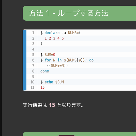
方法 1 - ループする方法
$ 
declare
 -a 
NUMS
=
(
1
2
3
4
5
)
$ 
SUM
=
0
$ 
for
N
in
${NUMS
[
@
]
}
;
do
((
SUM
+=
N
))
done
$ 
echo
$SUM
15
15
実行結果は
となります。