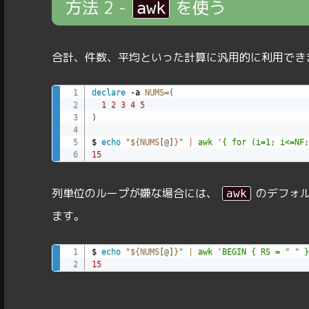
方法 2 -
を使う
awk
合計、件数、平均といった計算に汎用的に利用でき
declare
 -a 
NUMS
=
(
1
2
3
4
5
)
$ 
echo
"
${NUMS
[
@
]
}
"
|
awk
'{ for (i=1; i<=NF;
15
列単位のループが嫌な場合には、
のデフォ
awk
ます。
$ 
echo
"
${NUMS
[
@
]
}
"
|
awk
'BEGIN { RS = " " }
15