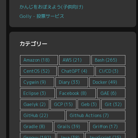
かんじをおぼえよう(子供向け)
Golly - 投票サービス
カテゴリー
Amazon
(18)
AWS
(21)
Bash
(265)
CentOS
(52)
ChatGPT
(4)
CI/CD
(3)
Cygwin
(9)
Diary
(33)
Docker
(49)
Eclipse
(3)
Facebook
(8)
GAE
(6)
Gaelyk
(2)
GCP
(15)
Geb
(3)
Git
(32)
GitHub
(22)
Github Actions
(7)
Gradle
(8)
Grails
(39)
Griffon
(17)
Groovy
(192)
Java
(38)
JavaScript
(25)