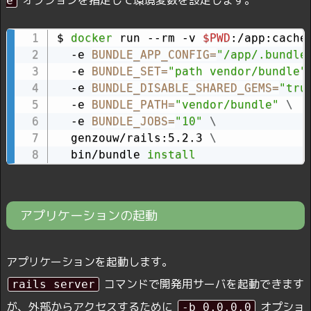
e
$ 
docker
 run --rm -v 
$PWD
:/app:cache
  -e 
BUNDLE_APP_CONFIG
=
"/app/.bundle
  -e 
BUNDLE_SET
=
"path vendor/bundle"
  -e 
BUNDLE_DISABLE_SHARED_GEMS
=
"tru
  -e 
BUNDLE_PATH
=
"vendor/bundle"
\
  -e 
BUNDLE_JOBS
=
"10"
\
  genzouw/rails:5.2.3 
\
  bin/bundle 
install
アプリケーションの起動
アプリケーションを起動します。
コマンドで開発用サーバを起動できます
rails server
が、外部からアクセスするために
オプショ
-b 0.0.0.0