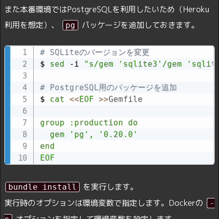
また本番環境ではPostgreSQLを利用したいため（Heroku
利用を想定）、
パッケージを追加しておきます。
pg
# SQLiteのバージョンを変更
$ 
sed
 -i 
"s/gem 'sqlite3'/gem 'sqlit
# PostgreSQL用のパッケージを追加
$ 
cat
<<
EOF
>>
Gemfile
group :production do

  gem 'pg', '0.20.0'

end

EOF
を実行します。
bundle install
実行時のオプションは環境変数で指定します。Dockerの
-
オプションを指定して環境変数を設定します。