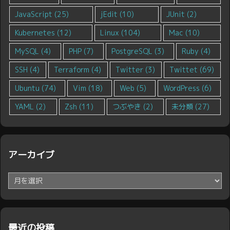
JavaScript
(25)
jEdit
(10)
JUnit
(2)
Kubernetes
(12)
Linux
(104)
Mac
(10)
MySQL
(4)
PHP
(7)
PostgreSQL
(3)
Ruby
(4)
SSH
(4)
Terraform
(4)
Twitter
(3)
Twittet
(69)
Ubuntu
(74)
Vim
(18)
Web
(5)
WordPress
(6)
YAML
(2)
Zsh
(11)
つぶやき
(2)
未分類
(27)
アーカイブ
ア
ー
カ
イ
ブ
最近の投稿