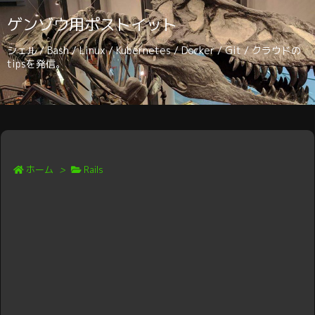
ゲンゾウ用ポストイット
シェル / Bash / Linux / Kubernetes / Docker / Git / クラウドの
tipsを発信。
ホーム
>
Rails