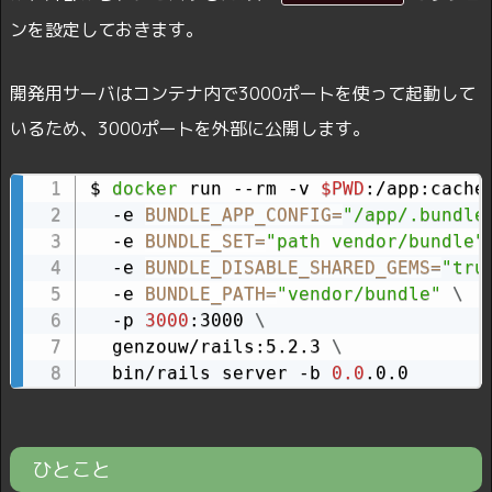
ンを設定しておきます。
開発用サーバはコンテナ内で3000ポートを使って起動して
いるため、3000ポートを外部に公開します。
$ 
docker
 run --rm -v 
$PWD
:/app:cache
  -e 
BUNDLE_APP_CONFIG
=
"/app/.bundle
  -e 
BUNDLE_SET
=
"path vendor/bundle"
  -e 
BUNDLE_DISABLE_SHARED_GEMS
=
"tru
  -e 
BUNDLE_PATH
=
"vendor/bundle"
\
  -p 
3000
:3000 
\
  genzouw/rails:5.2.3 
\
  bin/rails server -b 
0.0
.0.0
ひとこと