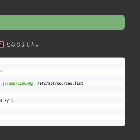
となりました。
e
"
.jp/pub/Linux@g'
 /etc/apt/sources.list

s -y 
\