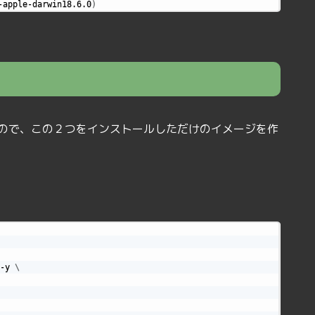
-apple-darwin18.6.0
)
ので、この２つをインストールしただけのイメージを作
-y 
\