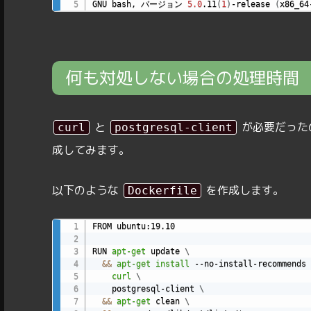
GNU bash, バージョン 
5.0
.11
(
1
)
-release 
(
x86_64
何も対処しない場合の処理時間
と
が必要だった
curl
postgresql-client
成してみます。
以下のような
を作成します。
Dockerfile
FROM ubuntu:19.10

RUN 
apt-get
 update 
\
&&
apt-get
install
 --no-install-recommends 
curl
\
    postgresql-client 
\
&&
apt-get
 clean 
\