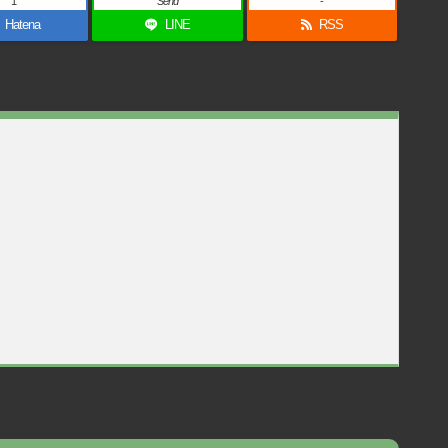
1
Send
-
Hatena
LINE
RSS