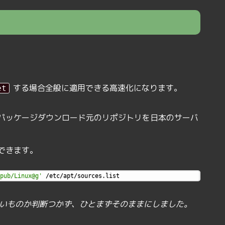
。
する場合全般に適用できる高速化になります。
et
パッケージダウンロード元のリポジトリを日本のサーバ
できます。
pub/Linux@g'
 /etc/apt/sources.list
いものか判断つかず、ひとまずそのままにしました。