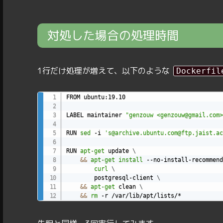
対処した場合の処理時間
1行だけ処理が増えて、以下のような
Dockerfil
FROM ubuntu:19.10

LABEL maintainer 
"genzouw <genzouw@gmail.com>
RUN 
sed
 -i 
's@archive.ubuntu.com@ftp.jaist.ac
RUN 
apt-get
 update 
\
&&
apt-get
install
 --no-install-recommend
curl
\
        postgresql-client 
\
&&
apt-get
 clean 
\
&&
rm
 -r /var/lib/apt/lists/*