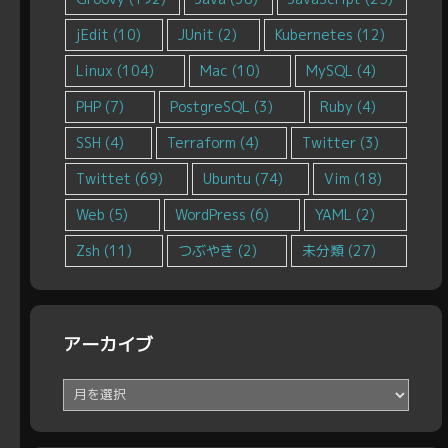
jEdit
(10)
JUnit
(2)
Kubernetes
(12)
Linux
(104)
Mac
(10)
MySQL
(4)
PHP
(7)
PostgreSQL
(3)
Ruby
(4)
SSH
(4)
Terraform
(4)
Twitter
(3)
Twittet
(69)
Ubuntu
(74)
Vim
(18)
Web
(5)
WordPress
(6)
YAML
(2)
Zsh
(11)
つぶやき
(2)
未分類
(27)
アーカイブ
ア
ー
カ
イ