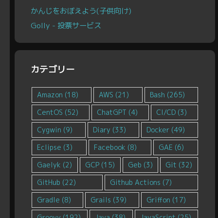
かんじをおぼえよう(子供向け)
Golly - 投票サービス
カテゴリー
Amazon
(18)
AWS
(21)
Bash
(265)
CentOS
(52)
ChatGPT
(4)
CI/CD
(3)
Cygwin
(9)
Diary
(33)
Docker
(49)
Eclipse
(3)
Facebook
(8)
GAE
(6)
Gaelyk
(2)
GCP
(15)
Geb
(3)
Git
(32)
GitHub
(22)
Github Actions
(7)
Gradle
(8)
Grails
(39)
Griffon
(17)
Groovy
(192)
Java
(38)
JavaScript
(25)