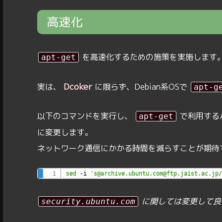
高速化
を高速化するための施策を実施します
apt-get
Dcoker
実は、
に限らず、Debian系OSで
apt-g
以下のコマンドを実行し、
で利用する
apt-get
に変更します。
ネットワーク通信にかかる時間を減らすことが期待
sed
 -i 
's@archive.ubuntu.com@ftp.jaist.ac.jp/
に関しては変更して良
security.ubuntu.com