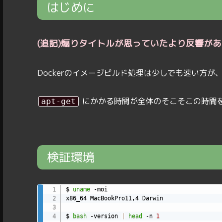
はじめに
(追記)煽りタイトルが思っていたより反響が
Dockerのイメージビルド処理は少しでも速い方
にかかる時間が全体のそこそこの時間
apt-get
検証環境
$ 
uname
 -moi

x86_64 MacBookPro11,4 Darwin

$ 
bash
 -version 
|
head
 -n 
1