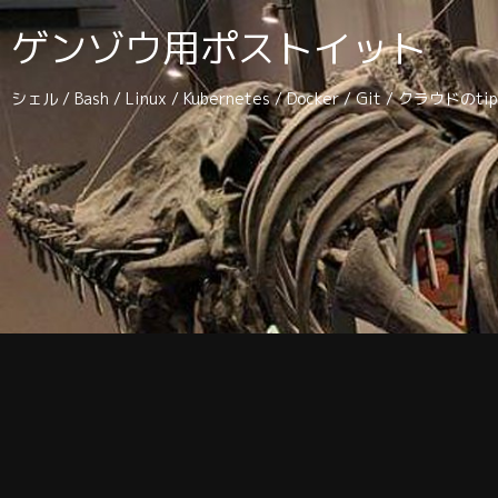
ゲンゾウ用ポストイット
シェル / Bash / Linux / Kubernetes / Docker / Git / クラウドの