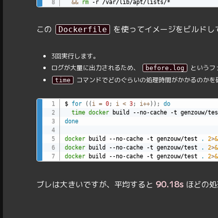
&&
rm
 -r /var/lib/apt/lists/*
この
を使ってイメージをビルドし
Dockerfile
3回実行します。
ログが大量に出力されるため、
というフ
before.log
コマンドでどのぐらいの処理時間がかかるのかを
time
$ 
for
((
i 
=
0
;
 i 
<
3
;
 i
++
))
;
do
time
docker
 build --no-cache -t genzouw/tes
done
docker
 build --no-cache -t genzouw/test 
.
2
>
&
docker
 build --no-cache -t genzouw/test 
.
2
>
&
docker
 build --no-cache -t genzouw/test 
.
2
>
&
90.18s
ブレは大きいですが、平均すると
ほどの処