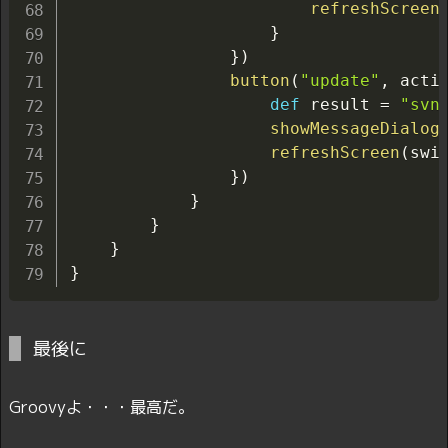
refreshScreen
}
}
)
button
(
"update"
,
 acti
def
 result 
=
"svn
showMessageDialog
refreshScreen
(
swi
}
)
}
}
}
}
最後に
Groovyよ・・・最高だ。