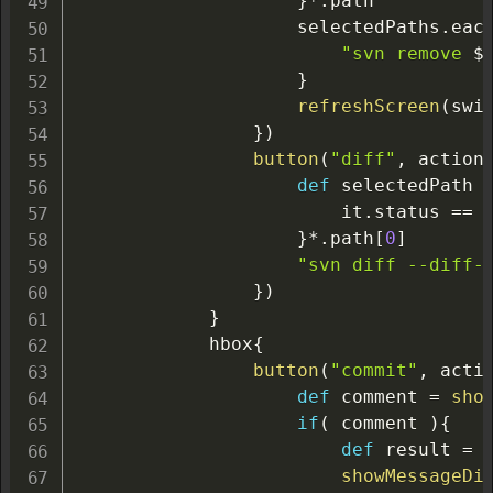
}
*.
path

                    selectedPaths
.
eac
"svn remove 
$
}
refreshScreen
(
swi
}
)
button
(
"diff"
,
 action
def
 selectedPath 
                        it
.
status 
==
}
*.
path
[
0
]
"svn diff --diff-
}
)
}
            hbox
{
button
(
"commit"
,
 acti
def
 comment 
=
sho
if
(
 comment 
)
{
def
 result 
=
showMessageDi