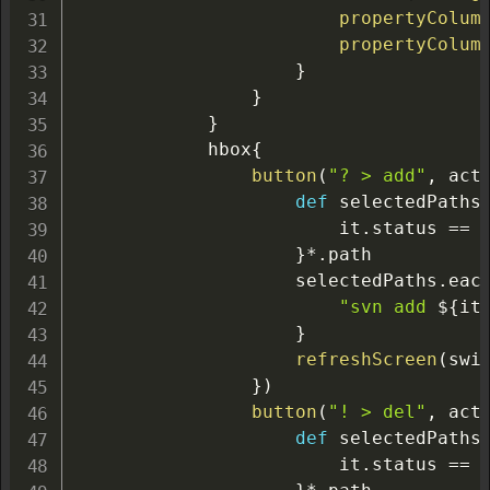
propertyColum
propertyColum
}
}
}
            hbox
{
button
(
"? > add"
,
 act
def
 selectedPaths
                        it
.
status 
==
}
*.
path

                    selectedPaths
.
eac
"svn add 
${
it
}
refreshScreen
(
swi
}
)
button
(
"! > del"
,
 act
def
 selectedPaths
                        it
.
status 
==