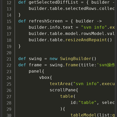
def
 getSelectedDiffList 
=
{
 builder 
-
    builder
.
table
.
selectedRows
.
collec
}
def
 refreshScreen 
=
{
 builder 
->
    builder
.
info
.
text 
=
"svn info"
.
ex
    builder
.
table
.
model
.
rowsModel
.
val
    builder
.
table
.
resizeAndRepaint
(
)
}
def
 swing 
=
new
SwingBuilder
(
)
def
 frame 
=
 swing
.
frame
(
title
:
'svn操作
    panel
{
        vbox
{
textArea
(
"svn info"
.
execu
            scrollPane
{
table
(
                    id
:
"table"
,
 selec
)
{
tableModel
(
list
:
g