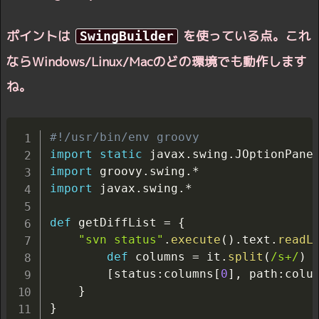
ポイントは
を使っている点。これ
SwingBuilder
ならWindows/Linux/Macのどの環境でも動作します
ね。
#!/usr/bin/env groovy
import
static
 javax
.
swing
.
JOptionPane
import
 groovy
.
swing
.
import
 javax
.
swing
.
*

def
 getDiffList 
=
{
"svn status"
.
execute
(
)
.
text
.
readL
def
 columns 
=
 it
.
split
(
/s+/
)
[
status
:
columns
[
0
]
,
 path
:
colu
}
}