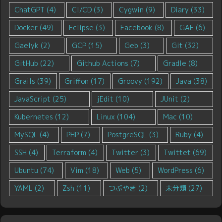
ChatGPT
(4)
CI/CD
(3)
Cygwin
(9)
Diary
(33)
Docker
(49)
Eclipse
(3)
Facebook
(8)
GAE
(6)
Gaelyk
(2)
GCP
(15)
Geb
(3)
Git
(32)
GitHub
(22)
Github Actions
(7)
Gradle
(8)
Grails
(39)
Griffon
(17)
Groovy
(192)
Java
(38)
JavaScript
(25)
jEdit
(10)
JUnit
(2)
Kubernetes
(12)
Linux
(104)
Mac
(10)
MySQL
(4)
PHP
(7)
PostgreSQL
(3)
Ruby
(4)
SSH
(4)
Terraform
(4)
Twitter
(3)
Twittet
(69)
Ubuntu
(74)
Vim
(18)
Web
(5)
WordPress
(6)
YAML
(2)
Zsh
(11)
つぶやき
(2)
未分類
(27)