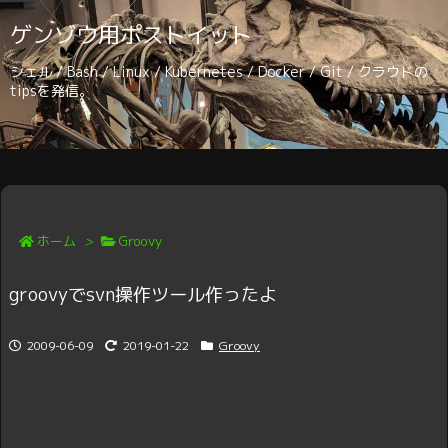
ゲンゾウ用ポストイット
シェル / Bash / Linux / Kubernetes / Docker / Git / クラウドの
tipsを発信。
ホーム
>
Groovy
groovyでsvn操作ツール作ったよ
2009-06-09
2019-01-22
Groovy