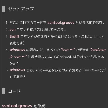
セットアップ
svntool.groovy
どこかに以下のコードを
という名前で保存。
svn
コマンドにパスは通しておこう。
tkdiff
コマンドが使えると多少幸せになれる（これは、Linux
限定です）
windows
"svn 〜"
"cmd.exe
の場合には、すべての
の部分を
/c svn 〜"
に書き直してね。
(WindowsにはTortoiseSVNある
かw)*
windows
でも、Cygwin上ならそのまま使える（windowsで試
してみた）
コード
svntool.groovy
を作成