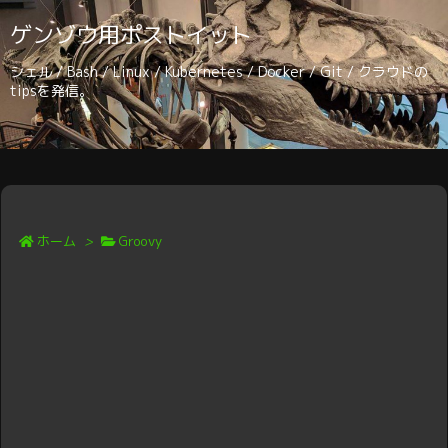
ゲンゾウ用ポストイット
シェル / Bash / Linux / Kubernetes / Docker / Git / クラウドの
tipsを発信。
ホーム
>
Groovy