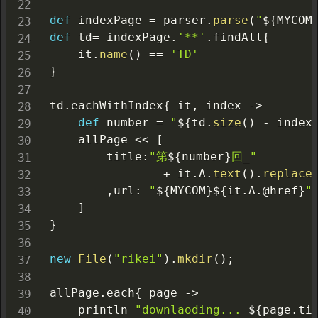
def
 indexPage 
=
 parser
.
parse
(
"
${
MYCOM
def
 td
=
 indexPage
.
'**'
.
findAll
{
    it
.
name
(
)
==
'TD'
}
td
.
eachWithIndex
{
 it
,
 index 
->
def
 number 
=
"
${
td
.
size
(
)
-
 index
    allPage 
<<
[
        title
:
"第
${
number
}
回_"
+
 it
.
A
.
text
(
)
.
replace
,
url
:
"
${
MYCOM
}
${
it
.
A
.@
href
}
"
]
}
new
File
(
"rikei"
)
.
mkdir
(
)
;
allPage
.
each
{
 page 
->
    println 
"downlaoding... 
${
page
.
ti