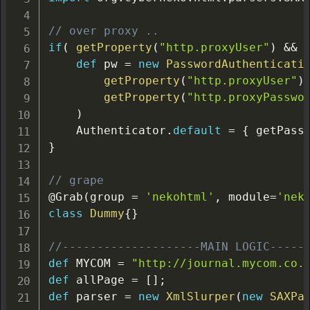
// over proxy ..
if
(
getProperty
(
"http.proxyUser"
)
&&
def
 pw 
=
new
PasswordAuthenticati
getProperty
(
"http.proxyUser"
)
getProperty
(
"http.proxyPasswo
)
    Authenticator
.
default
=
{
 getPass
}
// grape
@Grab
(
group 
=
'nekohtml'
,
 module
=
'nek
class
Dummy
{
}
//--------------------MAIN LOGIC-----
def
 MYCOM 
=
"http://journal.mycom.co.
def
 allPage 
=
[
]
;
def
 parser 
=
new
XmlSlurper
(
new
SAXPa