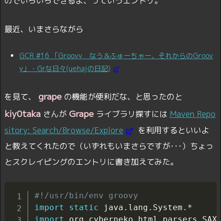
のでいろいろできるよ、っていうエントリ。
最近、いまさらながら
GCR #16 「Groovy なう＆ふゅーちゃー、それからのGroov
y」 - Grな日々(uehajの日記)
grape
を見て、
の機能が便利だな、と思ったのと
kiy0taka
Grape
さんが
ライブラリ探すには
Maven Repo
sitory: Search/Browse/Explore
を利用するといいよ
と教えてくれたので（いずれもいまさらですが･･･）ちょっ
とスクレイピングのエントリに書き加えてみた。
#!/usr/bin/env groovy
import
static
 java
.
lang
.
System
.
import
 org
.
cyberneko
.
html
.
parsers
.
SAXP