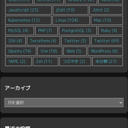
JavaScript
(25)
jEdit
(10)
JUnit
(2)
Kubernetes
(12)
Linux
(104)
Mac
(10)
MySQL
(4)
PHP
(7)
PostgreSQL
(3)
Ruby
(4)
SSH
(4)
Terraform
(4)
Twitter
(3)
Twittet
(69)
Ubuntu
(74)
Vim
(18)
Web
(5)
WordPress
(6)
YAML
(2)
Zsh
(11)
つぶやき
(2)
未分類
(27)
アーカイブ
ア
ー
カ
イ
ブ