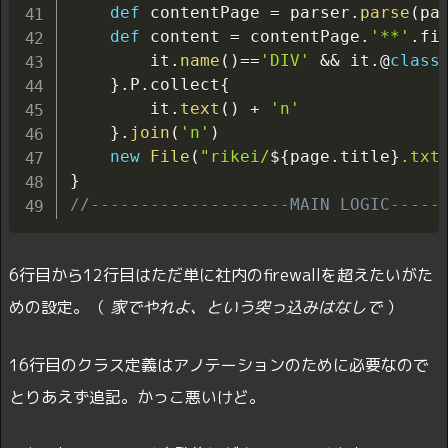
def
 contentPage 
=
 parser
.
parse
(
pa
def
 content 
=
 contentPage
.
'**'
.
fi
        it
.
name
(
)
==
'DIV'
&&
 it
.@
class
}
.
P
.
collect
{
        it
.
text
(
)
+
'n'
}
.
join
(
'n'
)
new
File
(
"rikei/
${
page
.
title
}
.txt
}
//--------------------MAIN LOGIC-----
6行目から12行目はただ単に社内のfirewallを超えたいがた
めの設定。（
家でやれよ、という突っ込みはなしで
）
16行目のクラス定義はアノテーションのために必要なので
とりあえず追記。かっこ悪いけど。