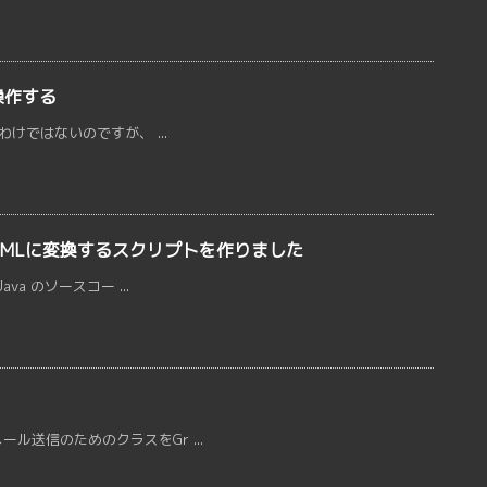
を操作する
ないわけではないのですが、 ...
をHTMLに変換するスクリプトを作りました
ava のソースコー ...
メール送信のためのクラスをGr ...