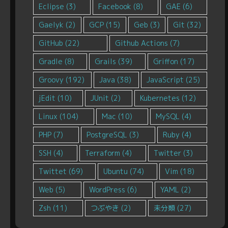
Eclipse
(3)
Facebook
(8)
GAE
(6)
Gaelyk
(2)
GCP
(15)
Geb
(3)
Git
(32)
GitHub
(22)
Github Actions
(7)
Gradle
(8)
Grails
(39)
Griffon
(17)
Groovy
(192)
Java
(38)
JavaScript
(25)
jEdit
(10)
JUnit
(2)
Kubernetes
(12)
Linux
(104)
Mac
(10)
MySQL
(4)
PHP
(7)
PostgreSQL
(3)
Ruby
(4)
SSH
(4)
Terraform
(4)
Twitter
(3)
Twittet
(69)
Ubuntu
(74)
Vim
(18)
Web
(5)
WordPress
(6)
YAML
(2)
Zsh
(11)
つぶやき
(2)
未分類
(27)