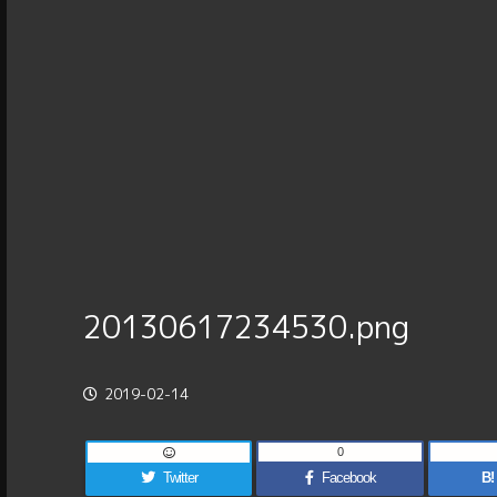
20130617234530.png
2019-02-14
0
Twitter
Facebook
B!