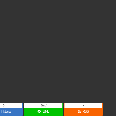
0
Send
-
Hatena
LINE
RSS