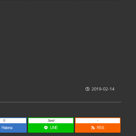
2019-02-14
0
Send
-
Hatena
LINE
RSS