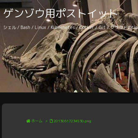
ゲンゾウ用ポストイット
シェル / Bash / Linux / Kubernetes / Docker / Git / クラウドの
ホーム
>
20130617234530.png