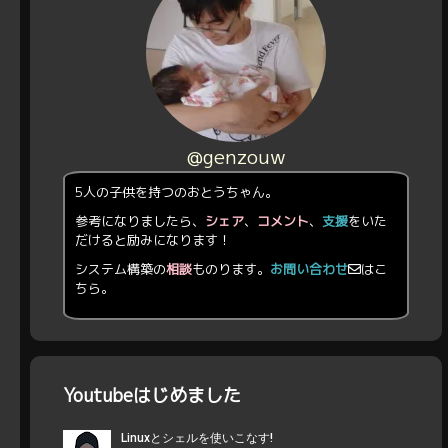
@genzouw
5人の子供を持つのおとうちゃん。
参考になりましたら、
シェア
、
コメント
、
支援
をいた
だけると励みになります！
システム構築の
相談
ものります。
お問い合わせ
はこ
ちら。
Youtubeはじめました