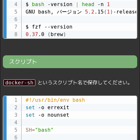
$ 
bash
 -version 
|
head
 -n 
1
GNU bash, バージョン 
5.2
.15
(
1
)
-release
0.37
.0 
(
brew
)
スクリプト
というスクリプト名で保存してください。
docker-sh
#!/usr/bin/env bash
set
set
 -o nounset

SH
=
"bash"