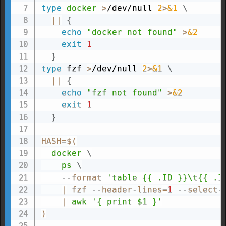
type
docker
>
/dev/null 
2
>
&1
\
||
{
echo
"docker not found"
>
&2
exit
1
}
type
 fzf 
>
/dev/null 
2
>
&1
\
||
{
echo
"fzf not found"
>
&2
exit
1
}
HASH
=
$(
docker
\
ps
\
    --format 
'table {{ .ID }}\t{{ .I
|
 fzf --header-lines
=
1
 --select-
|
awk
'{ print $1 }'
)