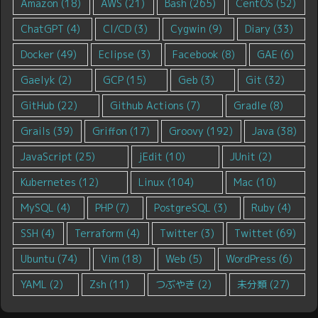
Amazon
(18)
AWS
(21)
Bash
(265)
CentOS
(52)
ChatGPT
(4)
CI/CD
(3)
Cygwin
(9)
Diary
(33)
Docker
(49)
Eclipse
(3)
Facebook
(8)
GAE
(6)
Gaelyk
(2)
GCP
(15)
Geb
(3)
Git
(32)
GitHub
(22)
Github Actions
(7)
Gradle
(8)
Grails
(39)
Griffon
(17)
Groovy
(192)
Java
(38)
JavaScript
(25)
jEdit
(10)
JUnit
(2)
Kubernetes
(12)
Linux
(104)
Mac
(10)
MySQL
(4)
PHP
(7)
PostgreSQL
(3)
Ruby
(4)
SSH
(4)
Terraform
(4)
Twitter
(3)
Twittet
(69)
Ubuntu
(74)
Vim
(18)
Web
(5)
WordPress
(6)
YAML
(2)
Zsh
(11)
つぶやき
(2)
未分類
(27)