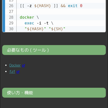
[
[
 -z 
${HASH}
]
]
&&
exit
0
docker
\
exec
 -i -t 
\
"
${HASH}
"
"
${SH}
"
必要なもの ( ツール )
Docker
fzf
使い方・機能