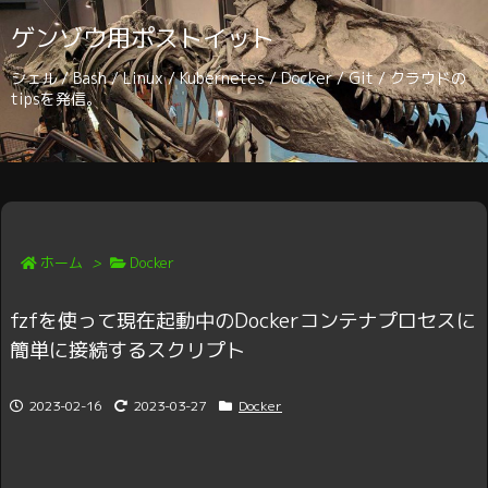
ゲンゾウ用ポストイット
シェル / Bash / Linux / Kubernetes / Docker / Git / クラウドの
tipsを発信。
ホーム
>
Docker
fzfを使って現在起動中のDockerコンテナプロセスに
簡単に接続するスクリプト
2023-02-16
2023-03-27
Docker