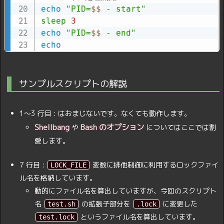
echo
"PID=
$$
 - start"
sleep
3
echo
"PID=
$$
 - end"
echo
サンプルスクリプトの解説
1〜3 行目 : はおまじないです。なくても動作します。
Shellbang
Bash のオプション
や
についてはここでは割
愛します。
7 行目 :
変数に排他制御に利用するロックファイ
LOCK_FILE
ル名を格納しています。
動的にファイル名を算出していますが、今回のスクリプト
名
の拡張子部分を
に変更した
test.sh
.lock
というファイル名を算出しています。
test.lock