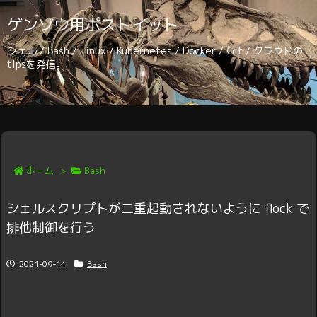
ゲンゾウ用ポストイット
シェル / Bash / Linux / Kubernetes / Docker / Git / クラウドの
tipsを発信。
ホーム
>
Bash
シェルスクリプトが二重起動されないように flock で
排他制御を行う
2021-09-14
Bash