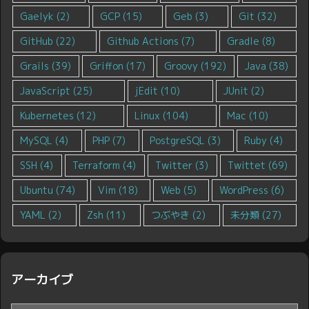
Gaelyk
(2)
GCP
(15)
Geb
(3)
Git
(32)
GitHub
(22)
Github Actions
(7)
Gradle
(8)
Grails
(39)
Griffon
(17)
Groovy
(192)
Java
(38)
JavaScript
(25)
jEdit
(10)
JUnit
(2)
Kubernetes
(12)
Linux
(104)
Mac
(10)
MySQL
(4)
PHP
(7)
PostgreSQL
(3)
Ruby
(4)
SSH
(4)
Terraform
(4)
Twitter
(3)
Twittet
(69)
Ubuntu
(74)
Vim
(18)
Web
(5)
WordPress
(6)
YAML
(2)
Zsh
(11)
つぶやき
(2)
未分類
(27)
アーカイブ