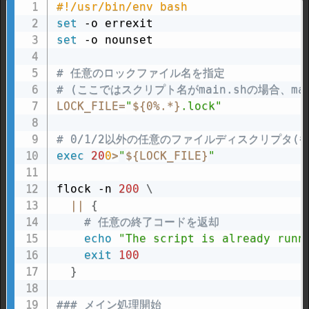
#!/usr/bin/env bash
set
set
 -o nounset

# 任意のロックファイル名を指定
# (ここではスクリプト名がmain.shの場合、ma
LOCK_FILE
=
"
${0
%
.*}
.lock"
# 0/1/2以外の任意のファイルディスクリプタ(
exec
20
0
>
"
${LOCK_FILE}
"
flock -n 
200
\
||
{
# 任意の終了コードを返却
echo
"The script is already runn
exit
100
}
### メイン処理開始