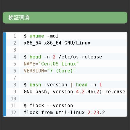
検証環境
$ 
uname
 -moi

x86_64 x86_64 GNU/Linux

$ 
head
 -n 
2
NAME
=
"CentOS Linux"
VERSION
=
"7 (Core)"
$ 
bash
 -version 
|
head
 -n 
1
GNU bash, version 
4.2
.46
(
2
)
-release 
$ flock --version

flock from util-linux 
2.23
.2