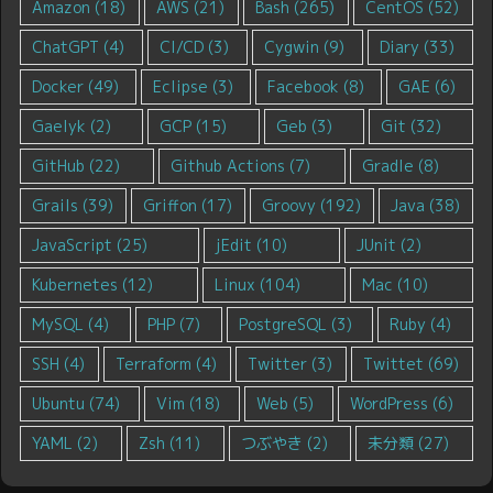
Amazon
(18)
AWS
(21)
Bash
(265)
CentOS
(52)
ChatGPT
(4)
CI/CD
(3)
Cygwin
(9)
Diary
(33)
Docker
(49)
Eclipse
(3)
Facebook
(8)
GAE
(6)
Gaelyk
(2)
GCP
(15)
Geb
(3)
Git
(32)
GitHub
(22)
Github Actions
(7)
Gradle
(8)
Grails
(39)
Griffon
(17)
Groovy
(192)
Java
(38)
JavaScript
(25)
jEdit
(10)
JUnit
(2)
Kubernetes
(12)
Linux
(104)
Mac
(10)
MySQL
(4)
PHP
(7)
PostgreSQL
(3)
Ruby
(4)
SSH
(4)
Terraform
(4)
Twitter
(3)
Twittet
(69)
Ubuntu
(74)
Vim
(18)
Web
(5)
WordPress
(6)
YAML
(2)
Zsh
(11)
つぶやき
(2)
未分類
(27)