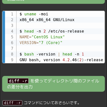
$ 
uname
 -moi

x86_64 x86_64 GNU/Linux

$ 
head
 -n 
2
NAME
=
"CentOS Linux"
VERSION
=
"7 (Core)"
$ 
bash
 -version 
|
head
 -n 
1
GNU bash, version 
4.2
.46
(
2
)
-release 
を使ってディレクトリ間のファイル
diff -r
の差分を出力
コマンドについておさらいです。
diff -r