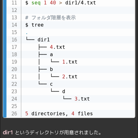
$ 
seq
1
40
>
 dir1/4.txt

# フォルダ階層を表示
.
└── dir1

    ├── 
4
.txt

    ├── a

    │   └── 
1
.txt

    ├── b

    │   └── 
2
.txt

    └── c

        └── d

            └── 
3
.txt

5
 directories, 
4
 files
dir1
というディレクトリが用意されました。