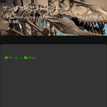
ゲンゾウ用ポストイット
シェル / Bash / Linux / Kubernetes / Docker / Git / クラウドの
tipsを発信。
ホーム
>
Bash