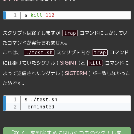
$ 
kill
112
スクリプトは終了しますが
コマンドにしかけてい
trap
たコマンドが実行されません。
これは、
スクリプト内で
コマンド
./test.sh
trap
SIGINT
に仕掛けていたシグナル (
)と
コマンドに
kill
SIGTERM
よって送信されたシグナル (
) が一致しなかった
ためです。
$ ./test.sh

Terminated
「終了」を判定するにはいくつものシグナルを