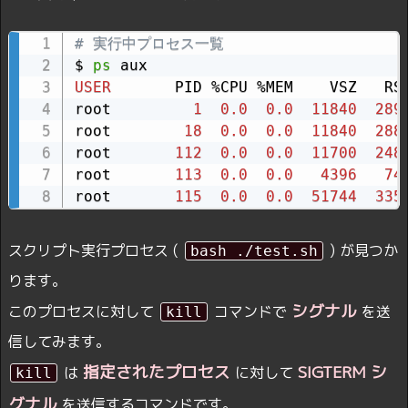
# 実行中プロセス一覧
$ 
ps
USER
       PID %CPU %MEM    VSZ   RSS
root         
1
0.0
0.0
11840
289
root        
18
0.0
0.0
11840
288
root       
112
0.0
0.0
11700
248
root       
113
0.0
0.0
4396
74
root       
115
0.0
0.0
51744
335
スクリプト実行プロセス (
) が見つか
bash ./test.sh
ります。
シグナル
このプロセスに対して
コマンドで
を送
kill
信してみます。
指定されたプロセス
SIGTERM シ
は
に対して
kill
グナル
を送信するコマンドです。