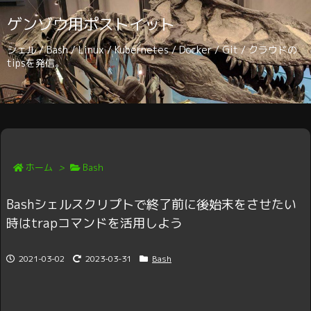
ゲンゾウ用ポストイット
シェル / Bash / Linux / Kubernetes / Docker / Git / クラウドの
tipsを発信。
ホーム
>
Bash
Bashシェルスクリプトで終了前に後始末をさせたい
時はtrapコマンドを活用しよう
2021-03-02
2023-03-31
Bash