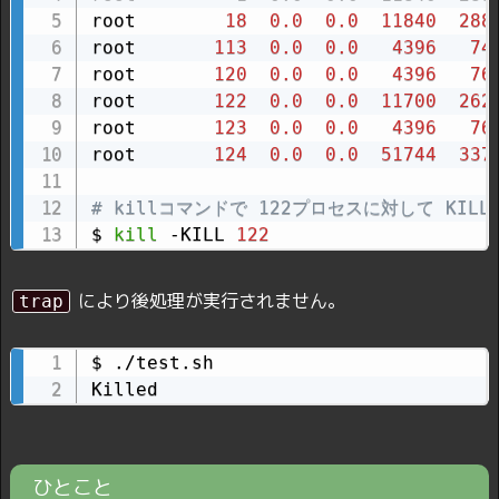
root        
18
0.0
0.0
11840
288
root       
113
0.0
0.0
4396
74
root       
120
0.0
0.0
4396
76
root       
122
0.0
0.0
11700
262
root       
123
0.0
0.0
4396
76
root       
124
0.0
0.0
51744
337
# killコマンドで 122プロセスに対して KILL
$ 
kill
 -KILL 
122
により後処理が実行されません。
trap
$ ./test.sh

Killed
ひとこと