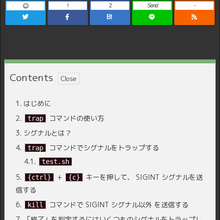
!
2
Send
-
B!
Contents
1.
はじめに
2.
コマンドの使い方
trap
3.
シグナルとは？
4.
コマンドでシグナルをトラップする
trap
4.1.
test.sh
5.
+
キーを押して、 SIGINT シグナルを送
{ctrl}
{c}
信する
6.
コマンドで SIGINT シグナル以外 を送信する
kill
7.
「終了」を判定するにはいくつものシグナルをトラップし