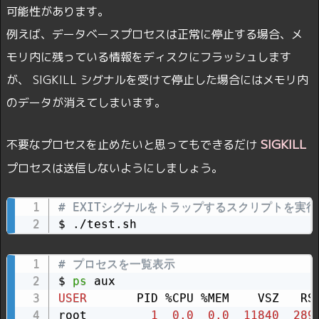
可能性があります。
例えば、データベースプロセスは正常に停止する場合、メ
モリ内に残っている情報をディスクにフラッシュします
が、 SIGKILL シグナルを受けて停止した場合にはメモリ内
のデータが消えてしまいます。
SIGKILL
不要なプロセスを止めたいと思ってもできるだけ
プロセスは送信しないようにしましょう。
# EXITシグナルをトラップするスクリプトを実行
$ ./test.sh
# プロセスを一覧表示
$ 
ps
USER
       PID %CPU %MEM    VSZ   RSS
root         
1
0.0
0.0
11840
289