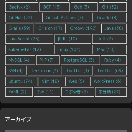
Gaelyk
(2)
GCP
(15)
Geb
(3)
Git
(32)
GitHub
(22)
Github Actions
(7)
Gradle
(8)
Grails
(39)
Griffon
(17)
Groovy
(192)
Java
(38)
JavaScript
(25)
jEdit
(10)
JUnit
(2)
Kubernetes
(12)
Linux
(104)
Mac
(10)
MySQL
(4)
PHP
(7)
PostgreSQL
(3)
Ruby
(4)
SSH
(4)
Terraform
(4)
Twitter
(3)
Twittet
(69)
Ubuntu
(74)
Vim
(18)
Web
(5)
WordPress
(6)
YAML
(2)
Zsh
(11)
つぶやき
(2)
未分類
(27)
アーカイブ