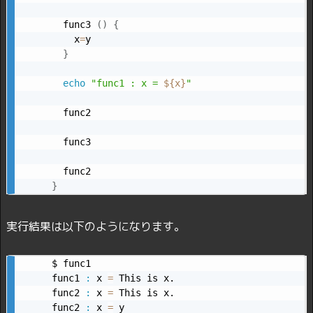
  func3 
(
)
{
    x
=
y

}
echo
"func1 : x = 
${x}
"
  func2

  func3

}
実行結果は以下のようになります。
$ func1

func1 
:
 x 
=
 This is x.

func2 
:
 x 
=
 This is x.

func2 
:
 x 
=
 y
