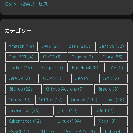
Golly - 投票サービス
カテゴリー
Amazon
(18)
AWS
(21)
Bash
(265)
CentOS
(52)
ChatGPT
(4)
CI/CD
(3)
Cygwin
(9)
Diary
(33)
Docker
(49)
Eclipse
(3)
Facebook
(8)
GAE
(6)
Gaelyk
(2)
GCP
(15)
Geb
(3)
Git
(32)
GitHub
(22)
Github Actions
(7)
Gradle
(8)
Grails
(39)
Griffon
(17)
Groovy
(192)
Java
(38)
JavaScript
(25)
jEdit
(10)
JUnit
(2)
Kubernetes
(12)
Linux
(104)
Mac
(10)
MySQL
(4)
PHP
(7)
PostgreSQL
(3)
Ruby
(4)