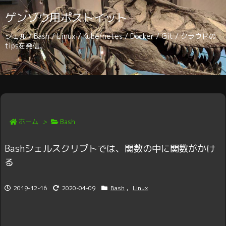
ゲンゾウ用ポストイット
シェル / Bash / Linux / Kubernetes / Docker / Git / クラウドの
tipsを発信。
ホーム
>
Bash
Bashシェルスクリプトでは、関数の中に関数がかけ
る
2019-12-16
2020-04-09
Bash
,
Linux