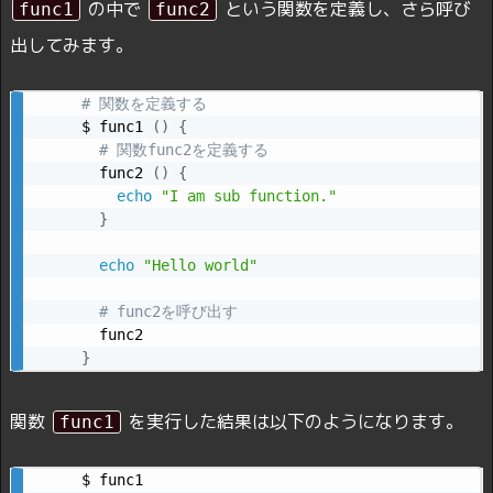
の中で
という関数を定義し、さら呼び
func1
func2
出してみます。
# 関数を定義する
$ func1 
(
)
{
# 関数func2を定義する
  func2 
(
)
{
echo
"I am sub function."
}
echo
"Hello world"
# func2を呼び出す
}
関数
を実行した結果は以下のようになります。
func1
$ func1
