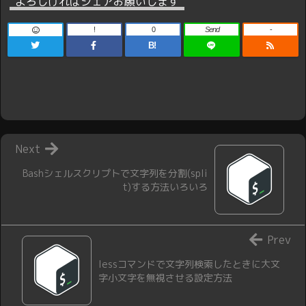
よろしければシェアお願いします
!
0
Send
-
B!
Next
Bashシェルスクリプトで文字列を分割(spli
t)する方法いろいろ
Prev
lessコマンドで文字列検索したときに大文
字小文字を無視させる設定方法