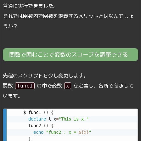
普通に実行できました。
それでは関数内で関数を定義するメリットとはなんでしょ
うか？
関数で囲むことで変数のスコープを調整できる
先程のスクリプトを少し変更します。
関数
の中で変数
を定義し、各所で参照して
func1
x
います。
$ func1 
(
)
{
declare
 l x
=
"This is x."
  func2 
(
)
{
echo
"func2 : x = 
${x}
"
}