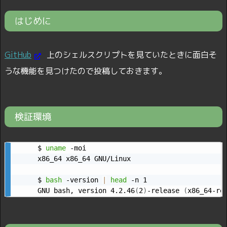
はじめに
GitHub
上のシェルスクリプトを見ていたときに面白そ
うな機能を見つけたので投稿しておきます。
検証環境
$ 
uname
 -moi

x86_64 x86_64 GNU/Linux

$ 
bash
 -version 
|
head
 -n 1

GNU bash, version 4.2.46
(
2
)
-release 
(
x86_64-re