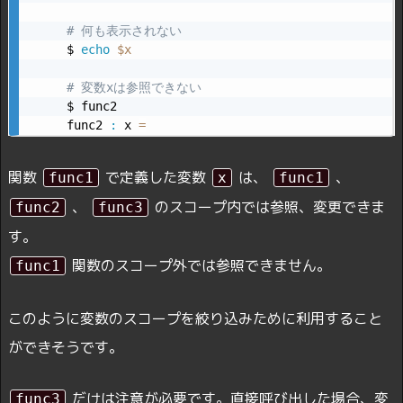
# 何も表示されない
$ 
echo
$x
# 変数xは参照できない
$ func2

func2 
:
 x 
=
関数
で定義した変数
は、
、
func1
x
func1
、
のスコープ内では参照、変更できま
func2
func3
す。
関数のスコープ外では参照できません。
func1
このように変数のスコープを絞り込みために利用すること
ができそうです。
だけは注意が必要です。直接呼び出した場合、変
func3