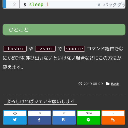
$ 
sleep
1
# バックグ
ひとこと
や
で
コマンド経由でな
.bashrc
.zshrc
source
にか処理を呼び出さないといけない場合などにこの方法が
使えます。
2019-08-09
Bash
よろしければシェアお願いします
0
0
Send
-
B!