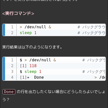
<実行コマンド>
>
 /dev/null 
&
# バックグラウ
sleep
1
# バックグラウ
実行結果は以下のようになります。
$ 
>
 /dev/null 
&
# バックグ
[
1
]
118
$ 
sleep
1
# バックグ
[
1
]
+  Done                     
>
 /de
の行を出力したくない場合にどうしたらよいでしょ
Done
う？