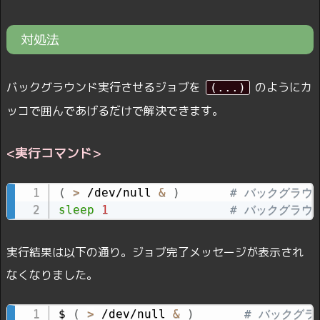
対処法
バックグラウンド実行させるジョブを
のようにカ
(...)
ッコで囲んであげるだけで解決できます。
<実行コマンド>
(
>
 /dev/null 
&
)
# バックグラウ
sleep
1
# バックグラウ
実行結果は以下の通り。ジョブ完了メッセージが表示され
なくなりました。
$ 
(
>
 /dev/null 
&
)
# バックグ