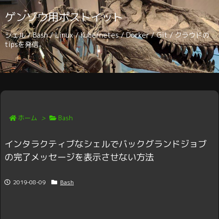
ゲンゾウ用ポストイット
シェル / Bash / Linux / Kubernetes / Docker / Git / クラウドの
tipsを発信。
ホーム
>
Bash
インタラクティブなシェルでバックグランドジョブ
の完了メッセージを表示させない方法
2019-08-09
Bash