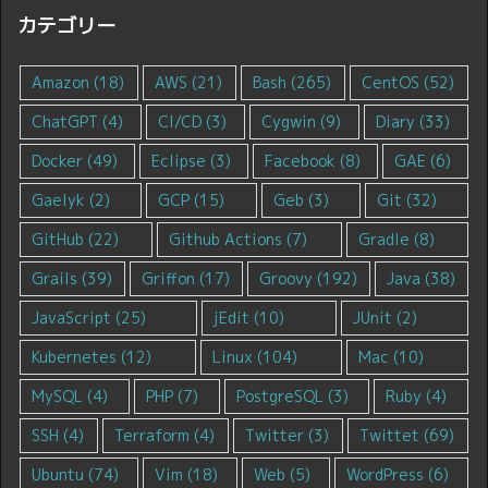
カテゴリー
Amazon
(18)
AWS
(21)
Bash
(265)
CentOS
(52)
ChatGPT
(4)
CI/CD
(3)
Cygwin
(9)
Diary
(33)
Docker
(49)
Eclipse
(3)
Facebook
(8)
GAE
(6)
Gaelyk
(2)
GCP
(15)
Geb
(3)
Git
(32)
GitHub
(22)
Github Actions
(7)
Gradle
(8)
Grails
(39)
Griffon
(17)
Groovy
(192)
Java
(38)
JavaScript
(25)
jEdit
(10)
JUnit
(2)
Kubernetes
(12)
Linux
(104)
Mac
(10)
MySQL
(4)
PHP
(7)
PostgreSQL
(3)
Ruby
(4)
SSH
(4)
Terraform
(4)
Twitter
(3)
Twittet
(69)
Ubuntu
(74)
Vim
(18)
Web
(5)
WordPress
(6)