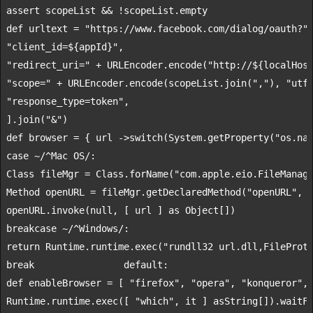
assert
def
 urltext = 
"https://www.facebook.com/dialog/oauth?"
"client_id=
${appId}
"
"redirect_uri="
 + URLEncoder.encode(
"http://
${localHos
"scope="
 + URLEncoder.encode(scopeList.
join
(
","
), 
"utf
"response_type=token"
,

].
join
(
"&"
def
 browser = { url 
->
switch
(System.getProperty(
"os.na
case
 ~/^Mac OS/:

Class fileMgr = Class.forName(
"com.apple.eio.FileManag
Method openURL = fileMgr.getDeclaredMethod(
"openURL"
, 
openURL.invoke(
null
, [ url ] 
as
break
case
return
 Runtime.runtime.exec(
"rundll32 url.dll,FileProt
break
                default
def
 enableBrowser = [ 
"firefox"
, 
"opera"
, 
"konqueror"
,
Runtime.runtime.exec([ 
"which"
, it ] 
as
String
[]).waitF