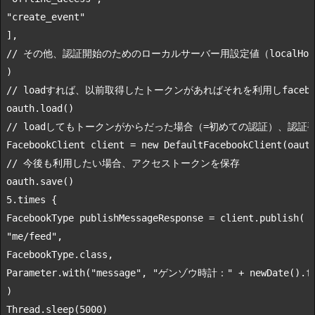
"create_event"
// その他、認証開始のためのローカルサーバー用設定値（localHost、
// loadすれば、以前取得したトークンがあればそれを利用しfaceb
// loadしてもトークンがからだった場合（=初めての認証）、認
FacebookClient client = 
new
// 今後も利用したい場合、アクセストークンを保存
5.
times
 {

"me/feed"
,

FacebookType.
class
,

Parameter.with(
"message"
, 
"ゲンゾウ時計："
 + 
new
Date
().f
)

Thread.sleep(
5000
)
