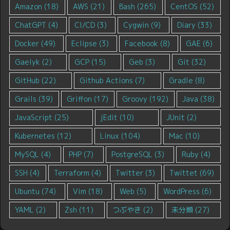
Amazon
(18)
AWS
(21)
Bash
(265)
CentOS
(52)
ChatGPT
(4)
CI/CD
(3)
Cygwin
(9)
Diary
(33)
Docker
(49)
Eclipse
(3)
Facebook
(8)
GAE
(6)
Gaelyk
(2)
GCP
(15)
Geb
(3)
Git
(32)
GitHub
(22)
Github Actions
(7)
Gradle
(8)
Grails
(39)
Griffon
(17)
Groovy
(192)
Java
(38)
JavaScript
(25)
jEdit
(10)
JUnit
(2)
Kubernetes
(12)
Linux
(104)
Mac
(10)
MySQL
(4)
PHP
(7)
PostgreSQL
(3)
Ruby
(4)
SSH
(4)
Terraform
(4)
Twitter
(3)
Twittet
(69)
Ubuntu
(74)
Vim
(18)
Web
(5)
WordPress
(6)
YAML
(2)
Zsh
(11)
つぶやき
(2)
未分類
(27)