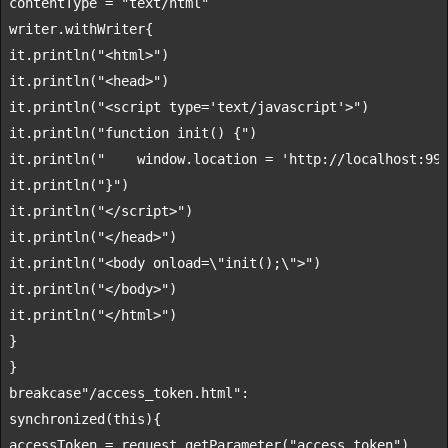
contentType = 
"text/html"
writer.
withWriter
{

it.
println
(
"<html>"
)

it.
println
(
"<head>"
)

it.
println
(
"<script type='text/javascript'>"
)

it.
println
(
"function init() {"
)

it.
println
(
"    window.location = 'http://localhost:99
it.
println
(
"}"
)

it.
println
(
"</script>"
)

it.
println
(
"</head>"
)

it.
println
(
"<body onload=
\"
init();
\"
>"
)

it.
println
(
"</body>"
)

it.
println
(
"</html>"
)

}

break
case
"/access_token.html"
synchronized
(
this
){

accessToken = request.getParameter(
"access_token"
)
