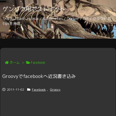
ゲンゾウ用ポストイット
シェル / Bash / Linux / Kubernetes / Docker / Git / クラウドの
tipsを発信。
ホーム
>
Facebook
Groovyでfacebookへ近況書き込み
2011-11-02
Facebook
,
Groovy