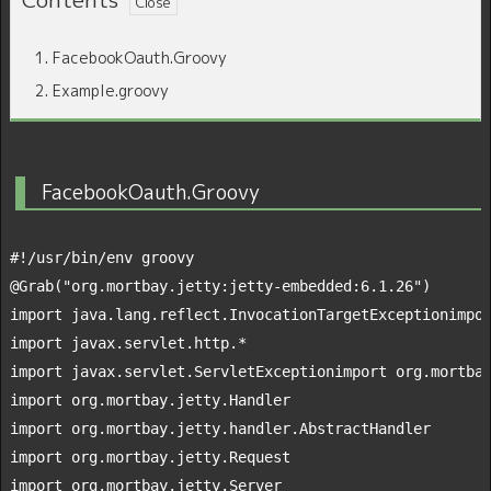
1.
FacebookOauth.Groovy
2.
Example.groovy
FacebookOauth.Groovy
#!/usr/bin/env groovy
@Grab(
"org.mortbay.jetty:jetty-embedded:6.1.26"
import
 java.lang.reflect.
InvocationTargetException
impo
import
import
 javax.servlet.
ServletException
import
import
import
import
import