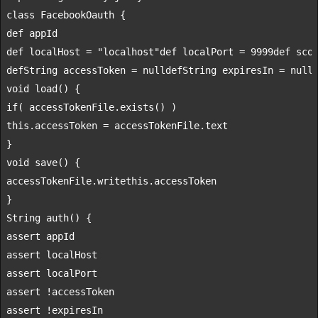
class
def
def
 localHost = 
"localhost"
def
 localPort = 
9999
def
def
String
 accessToken = 
null
def
String
 expiresIn = 
null
void
if
this
.accessToken = accessTokenFile.text

void
 save() {

accessTokenFile.
write
this
.accessToken

String
assert
assert
assert
assert
assert