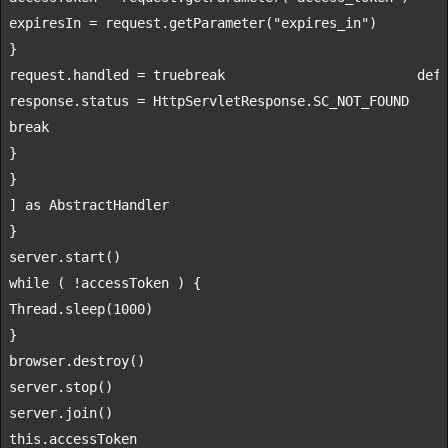
expiresIn = request.getParameter(
"expires_in"
)

}

request.handled = 
true
break
                        def
break
}

}

] 
as
 AbstractHandler

}

while
 ( !accessToken ) {

Thread.sleep(
1000
)

}

browser.destroy()

server.stop()

server.
join
this
.accessToken
