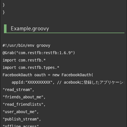
}

Example.groovy
#!/usr/bin/env groovy
@Grab(
"com.restfb:restfb:1.6.9"
import
import
 com.restfb.types.*

FacebookOauth oauth = 
new
    appId
:
"XXXXXXXXXX"
, 
// acebookに登録したアプリケーシ
"read_stream"
"friends_about_me"
"read_friendlists"
"user_about_me"
"publish_stream"
"offline_access"