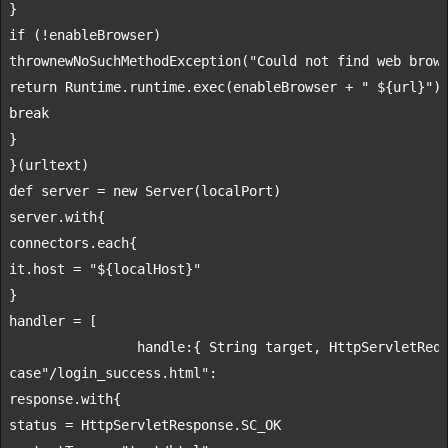
if
throw
new
NoSuchMethodException
(
"Could not find web brow
return
 Runtime.runtime.exec(enableBrowser + 
" 
${url}
"
break
}

def
 server = 
new
 Server(localPort)

server.with{

connectors.
each
{

it.host = 
"
${localHost}
"
}

                handle
:{ 
String
 target, HttpServletReq
case
"/login_success.html"
:

response.with{

status = HttpServletResponse.SC_OK
