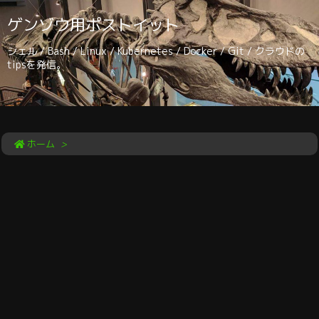
ゲンゾウ用ポストイット
シェル / Bash / Linux / Kubernetes / Docker / Git / クラウドの
tipsを発信。
ホーム
>