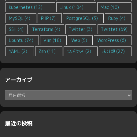
Kubernetes
(12)
Linux
(104)
Mac
(10)
MySQL
(4)
PHP
(7)
PostgreSQL
(3)
Ruby
(4)
SSH
(4)
Terraform
(4)
Twitter
(3)
Twittet
(69)
Ubuntu
(74)
Vim
(18)
Web
(5)
WordPress
(6)
YAML
(2)
Zsh
(11)
つぶやき
(2)
未分類
(27)
アーカイブ
ア
ー
カ
イ
ブ
最近の投稿