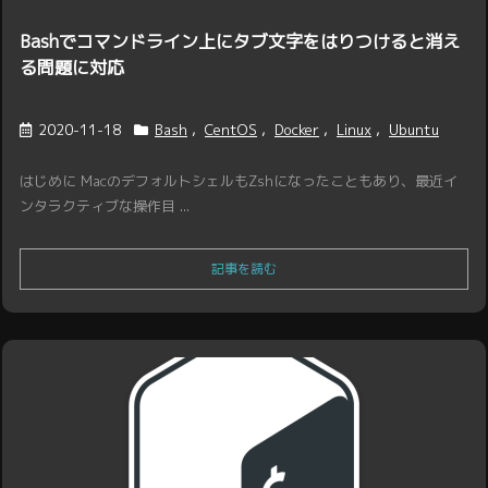
Bashでコマンドライン上にタブ文字をはりつけると消え
る問題に対応
2020-11-18
Bash
,
CentOS
,
Docker
,
Linux
,
Ubuntu
はじめに MacのデフォルトシェルもZshになったこともあり、最近イ
ンタラクティブな操作目 ...
記事を読む