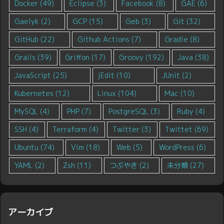
Docker
(49)
Eclipse
(3)
Facebook
(8)
GAE
(6)
Gaelyk
(2)
GCP
(15)
Geb
(3)
Git
(32)
GitHub
(22)
Github Actions
(7)
Gradle
(8)
Grails
(39)
Griffon
(17)
Groovy
(192)
Java
(38)
JavaScript
(25)
jEdit
(10)
JUnit
(2)
Kubernetes
(12)
Linux
(104)
Mac
(10)
MySQL
(4)
PHP
(7)
PostgreSQL
(3)
Ruby
(4)
SSH
(4)
Terraform
(4)
Twitter
(3)
Twittet
(69)
Ubuntu
(74)
Vim
(18)
Web
(5)
WordPress
(6)
YAML
(2)
Zsh
(11)
つぶやき
(2)
未分類
(27)
アーカイブ