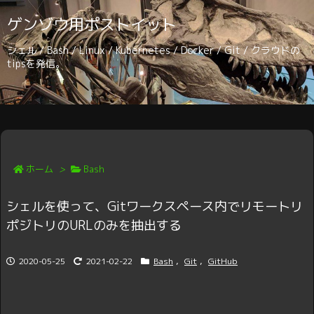
ゲンゾウ用ポストイット
シェル / Bash / Linux / Kubernetes / Docker / Git / クラウドの
tipsを発信。
ホーム
>
Bash
シェルを使って、Gitワークスペース内でリモートリ
ポジトリのURLのみを抽出する
2020-05-25
2021-02-22
Bash
,
Git
,
GitHub