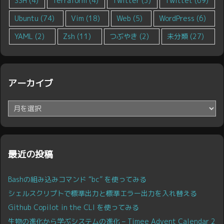
SSH
(4)
Terraform
(4)
Twitter
(3)
Twittet
(69)
Ubuntu
(74)
Vim
(18)
Web
(5)
WordPress
(6)
YAML
(2)
Zsh
(11)
つぶやき
(2)
未分類
(27)
アーカイブ
ア
ー
カ
イ
ブ
最近の投稿
Bashの組み込みコマンド “bc” を使ってみる
シェルスクリプトで標準出力と標準エラー出力を入れ替える
Github Copilot in the CLI を使ってみる
生物の進化から学ぶシステムの進化 – Timee Advent Calendar 2