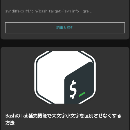
svndiffexp #!/bin/bash target=`svn info | gre ...
記事を読む
BashのTab補完機能で大文字小文字を区別させなくする
方法