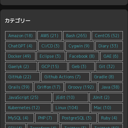
カテゴリー
Amazon
(18)
AWS
(21)
Bash
(265)
CentOS
(52)
ChatGPT
(4)
CI/CD
(3)
Cygwin
(9)
Diary
(33)
Docker
(49)
Eclipse
(3)
Facebook
(8)
GAE
(6)
Gaelyk
(2)
GCP
(15)
Geb
(3)
Git
(32)
GitHub
(22)
Github Actions
(7)
Gradle
(8)
Grails
(39)
Griffon
(17)
Groovy
(192)
Java
(38)
JavaScript
(25)
jEdit
(10)
JUnit
(2)
Kubernetes
(12)
Linux
(104)
Mac
(10)
MySQL
(4)
PHP
(7)
PostgreSQL
(3)
Ruby
(4)