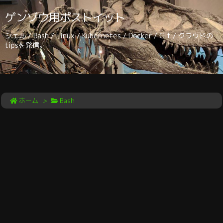
ゲンゾウ用ポストイット
シェル / Bash / Linux / Kubernetes / Docker / Git / クラウドの
tipsを発信。
ホーム
>
Bash