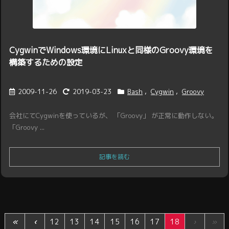
CygwinでWindows環境にLinuxと同様のGroovy環境を
構築するための設定
2009-11-26
2019-03-23
Bash
,
Cygwin
,
Groovy
会社にてCygwinを使っているが、 「Groovy」 が正常に動作しない。
「Groovy ...
記事を読む
«
‹
12
13
14
15
16
17
18
›
»