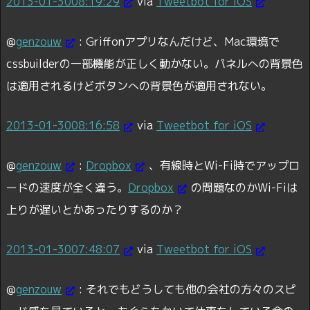
2013-01-30
08:19:29
via
Tweetbot for iOS
@
genzouw
:
Griffonアプリなんだけど、Mac環境で
cssbuilderの一部機能が正しく動かない。パネルへの背景色
は適用されるけどボタンへの背景色が適用されない。
2013-01-30
08:16:58
via
Tweetbot for iOS
@
genzouw
:
Dropbox
、有線時とWi-Fi時でアップロ
ードの速度が全く違う。
Dropbox
の問題なのかWi-Fiは
上りが遅いとかあったりするのか？
2013-01-30
07:48:07
via
Tweetbot for iOS
@
genzouw
:
それでもどうしても他の会社の方々のスピ