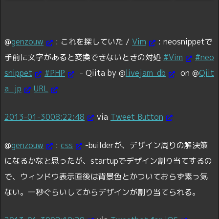
@
genzouw
:
これを探していた /
Vim
: neosnippetで
手前に文字があると変換できないときの対処
#Vim
#neo
snippet
#PHP
- Qiita by @
livejam_db
on @
Qiit
a_jp
URL
2013-01-30
08:22:48
via
Tweet Button
@
genzouw
:
css
-builderが、デザイン周りの解決策
になるかなと思ったが、startupでデザイン割り当てするの
で、ウィンドウ表示直後は背景色とかついておらず素っ気
ない。一秒ぐらいしてからデザインが割り当てられる。