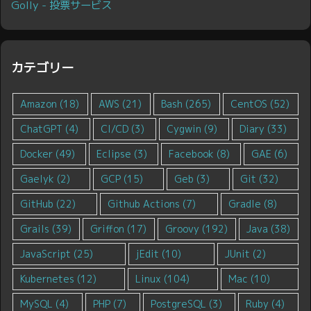
Golly - 投票サービス
カテゴリー
Amazon
(18)
AWS
(21)
Bash
(265)
CentOS
(52)
ChatGPT
(4)
CI/CD
(3)
Cygwin
(9)
Diary
(33)
Docker
(49)
Eclipse
(3)
Facebook
(8)
GAE
(6)
Gaelyk
(2)
GCP
(15)
Geb
(3)
Git
(32)
GitHub
(22)
Github Actions
(7)
Gradle
(8)
Grails
(39)
Griffon
(17)
Groovy
(192)
Java
(38)
JavaScript
(25)
jEdit
(10)
JUnit
(2)
Kubernetes
(12)
Linux
(104)
Mac
(10)
MySQL
(4)
PHP
(7)
PostgreSQL
(3)
Ruby
(4)