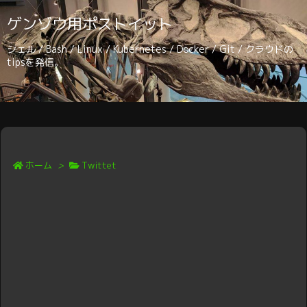
ゲンゾウ用ポストイット
シェル / Bash / Linux / Kubernetes / Docker / Git / クラウドの
tipsを発信。
ホーム
>
Twittet