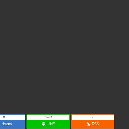
0
Send
-
Hatena
LINE
RSS