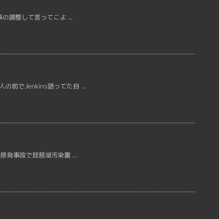
仕事の調整して言ってこよ ...
前でJenkins語ってた自 ...
井の原発事故で琵琶湖汚染裏 ...