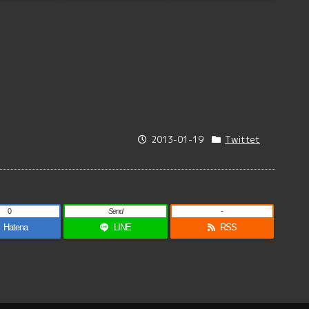
2013-01-19
Twittet
0
Send
-
Hatena
LINE
RSS