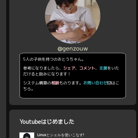
@genzouw
5人の子供を持つのおとうちゃん。
参考になりましたら、
シェア
、
コメント
、
支援
をいた
だけると励みになります！
システム構築の
相談
ものります。
お問い合わせ
はこ
ちら。
Youtubeはじめました