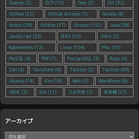
Gaelyk
(2)
GCP
(15)
Geb
(3)
Git
(32)
GitHub
(22)
Github Actions
(7)
Gradle
(8)
Grails
(39)
Griffon
(17)
Groovy
(192)
Java
(38)
JavaScript
(25)
jEdit
(10)
JUnit
(2)
Kubernetes
(12)
Linux
(104)
Mac
(10)
MySQL
(4)
PHP
(7)
PostgreSQL
(3)
Ruby
(4)
SSH
(4)
Terraform
(4)
Twitter
(3)
Twittet
(69)
Ubuntu
(74)
Vim
(18)
Web
(5)
WordPress
(6)
YAML
(2)
Zsh
(11)
つぶやき
(2)
未分類
(27)
アーカイブ
ア