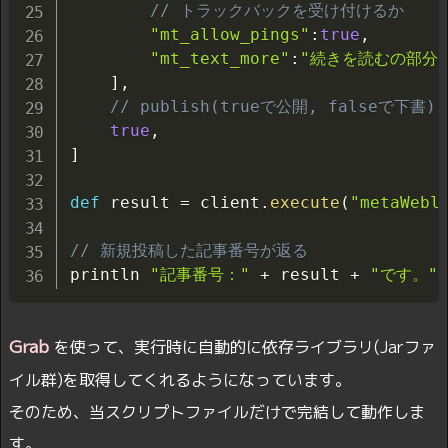
// トラックバックを受け付けるか
"mt_allow_pings"
:
true
,
"mt_text_more"
:
"続きを読むの部分
]
,
// publish(trueで公開, falseで下書)
true
,
]
def
 result 
=
 client
.
execute
(
"metaWebl
// 新規投稿した記事番号が返る
println 
"記事番号："
+
 result 
+
"です。"
Grab
を使って、実行時に自動的に依存ライブラリ(Jarファ
イル群)を取得してくれるようになっています。
そのため、当スクリプトファイルだけで完結して動作しま
す。