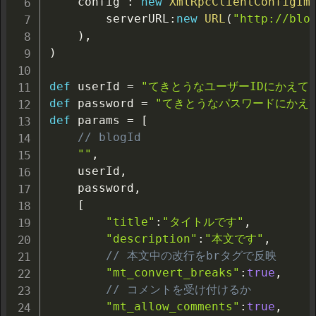
    config 
:
new
XmlRpcClientConfigIm
        serverURL
:
new
URL
(
"http://blo
)
,
)
def
 userId 
=
"てきとうなユーザーIDにかえて
def
 password 
=
"てきとうなパスワードにかえ
def
 params 
=
[
// blogId
""
,
    userId
,
    password
,
[
"title"
:
"タイトルです"
,
"description"
:
"本文です"
,
// 本文中の改行をbrタグで反映
"mt_convert_breaks"
:
true
,
// コメントを受け付けるか
"mt_allow_comments"
:
true
,