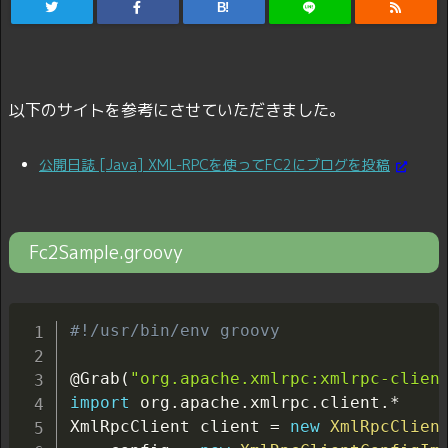
B!
以下のサイトを参考にさせていただきました。
公開日誌 [Java] XML-RPCを使ってFC2にブログを投稿
Fc2Sample.groovy
#!/usr/bin/env groovy
@Grab
(
"org.apache.xmlrpc:xmlrpc-clien
import
 org
.
apache
.
xmlrpc
.
client
.
*

XmlRpcClient client 
=
new
XmlRpcClien