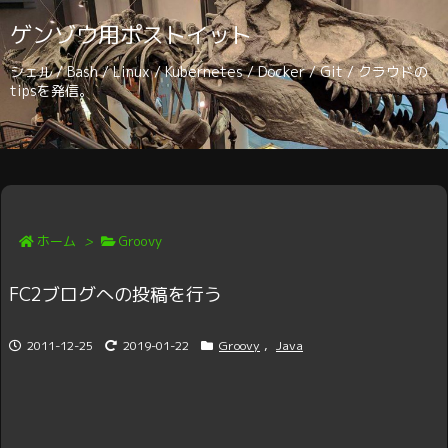
ゲンゾウ用ポストイット
シェル / Bash / Linux / Kubernetes / Docker / Git / クラウドの
tipsを発信。
ホーム
>
Groovy
FC2ブログへの投稿を行う
2011-12-25
2019-01-22
Groovy
,
Java