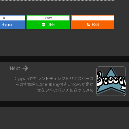
0
Send
-
Hatena
LINE
RSS
Next
Cygwinでカレントディレクトリにスペース
を含む場合にShellbang付きGroovyが動か
せない件のパッチを送ってみた