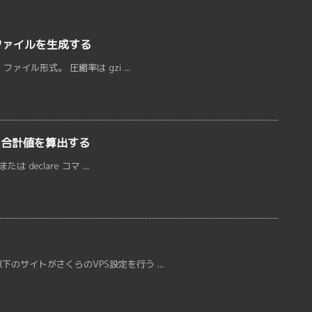
ファイルを生成する
ァイル形式。 圧縮率は gzi ...
の合計値を算出する
 declare コマ ...
のサイトがさくらのVPS設定を行う ...