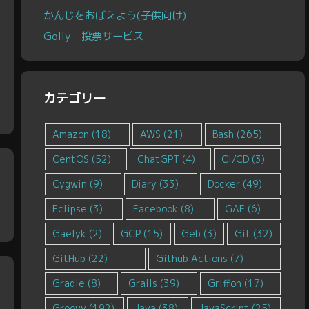
かんじをおぼえよう(子供向け)
Golly - 投票サービス
カテゴリー
Amazon
(18)
AWS
(21)
Bash
(265)
CentOS
(52)
ChatGPT
(4)
CI/CD
(3)
Cygwin
(9)
Diary
(33)
Docker
(49)
Eclipse
(3)
Facebook
(8)
GAE
(6)
Gaelyk
(2)
GCP
(15)
Geb
(3)
Git
(32)
GitHub
(22)
Github Actions
(7)
Gradle
(8)
Grails
(39)
Griffon
(17)
Groovy
(192)
Java
(38)
JavaScript
(25)