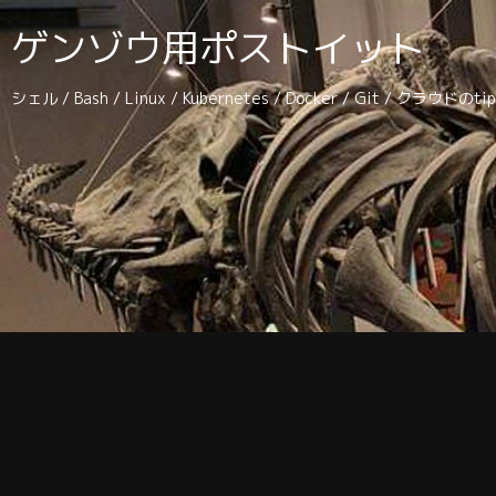
ゲンゾウ用ポストイット
シェル / Bash / Linux / Kubernetes / Docker / Git / クラウドの