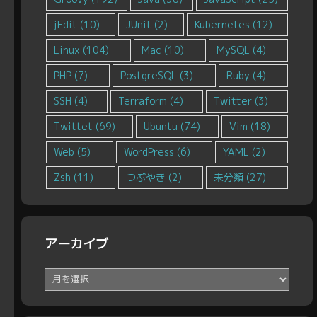
jEdit
(10)
JUnit
(2)
Kubernetes
(12)
Linux
(104)
Mac
(10)
MySQL
(4)
PHP
(7)
PostgreSQL
(3)
Ruby
(4)
SSH
(4)
Terraform
(4)
Twitter
(3)
Twittet
(69)
Ubuntu
(74)
Vim
(18)
Web
(5)
WordPress
(6)
YAML
(2)
Zsh
(11)
つぶやき
(2)
未分類
(27)
アーカイブ
ア
ー
カ
イ