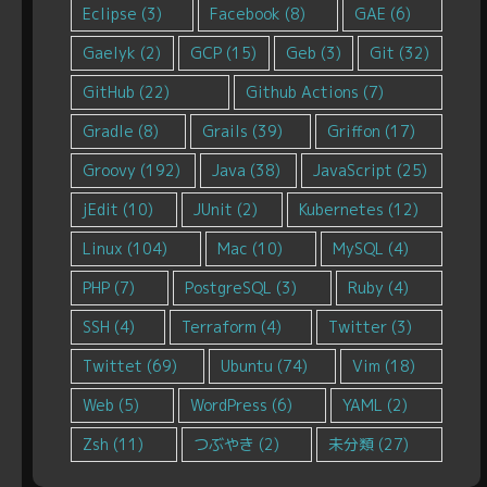
Eclipse
(3)
Facebook
(8)
GAE
(6)
Gaelyk
(2)
GCP
(15)
Geb
(3)
Git
(32)
GitHub
(22)
Github Actions
(7)
Gradle
(8)
Grails
(39)
Griffon
(17)
Groovy
(192)
Java
(38)
JavaScript
(25)
jEdit
(10)
JUnit
(2)
Kubernetes
(12)
Linux
(104)
Mac
(10)
MySQL
(4)
PHP
(7)
PostgreSQL
(3)
Ruby
(4)
SSH
(4)
Terraform
(4)
Twitter
(3)
Twittet
(69)
Ubuntu
(74)
Vim
(18)
Web
(5)
WordPress
(6)
YAML
(2)
Zsh
(11)
つぶやき
(2)
未分類
(27)