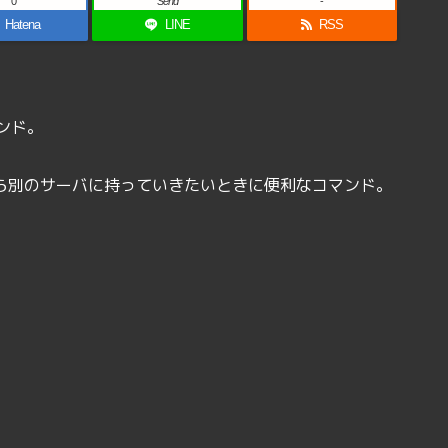
0
Send
-
Hatena
LINE
RSS
ンド。
バから別のサーバに持っていきたいときに便利なコマンド。