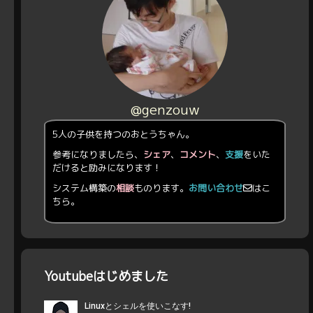
@genzouw
5人の子供を持つのおとうちゃん。
参考になりましたら、
シェア
、
コメント
、
支援
をいた
だけると励みになります！
システム構築の
相談
ものります。
お問い合わせ
はこ
ちら。
Youtubeはじめました