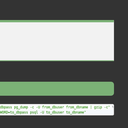
dbpass pg_dump -c -U from_dbuser from_dbname | gzip -c"
\
WORD=to_dbpass psql -U to_dbuser to_dbname"