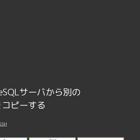
reSQLサーバから別の
タをコピーする
SSH