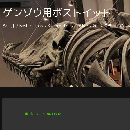
ゲンゾウ用ポストイット
シェル / Bash / Linux / Kubernetes / Docker / Git / クラウドの
ホーム
>
Linux