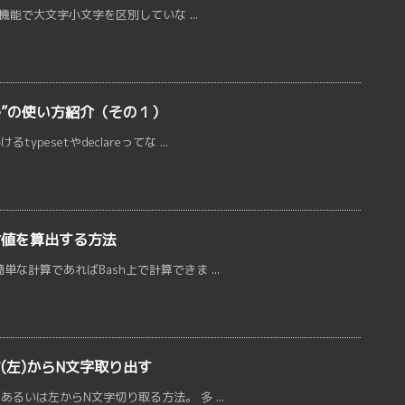
索機能で大文字小文字を区別していな ...
are”の使い方紹介（その１）
esetやdeclareってな ...
対値を算出する方法
な計算であればBash上で計算できま ...
(左)からN文字取り出す
るいは左からN文字切り取る方法。 多 ...