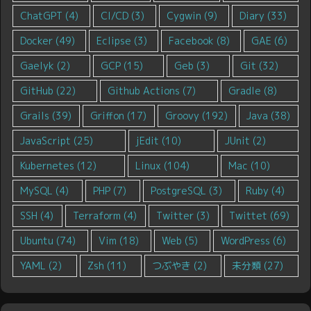
ChatGPT
(4)
CI/CD
(3)
Cygwin
(9)
Diary
(33)
Docker
(49)
Eclipse
(3)
Facebook
(8)
GAE
(6)
Gaelyk
(2)
GCP
(15)
Geb
(3)
Git
(32)
GitHub
(22)
Github Actions
(7)
Gradle
(8)
Grails
(39)
Griffon
(17)
Groovy
(192)
Java
(38)
JavaScript
(25)
jEdit
(10)
JUnit
(2)
Kubernetes
(12)
Linux
(104)
Mac
(10)
MySQL
(4)
PHP
(7)
PostgreSQL
(3)
Ruby
(4)
SSH
(4)
Terraform
(4)
Twitter
(3)
Twittet
(69)
Ubuntu
(74)
Vim
(18)
Web
(5)
WordPress
(6)
YAML
(2)
Zsh
(11)
つぶやき
(2)
未分類
(27)