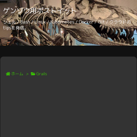
ゲンゾウ用ポストイット
シェル / Bash / Linux / Kubernetes / Docker / Git / クラウドの
tipsを発信。
ホーム
>
Grails