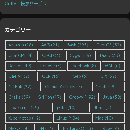
Golly - 投票サービス
カテゴリー
Amazon
(18)
AWS
(21)
Bash
(265)
CentOS
(52)
ChatGPT
(4)
CI/CD
(3)
Cygwin
(9)
Diary
(33)
Docker
(49)
Eclipse
(3)
Facebook
(8)
GAE
(6)
Gaelyk
(2)
GCP
(15)
Geb
(3)
Git
(32)
GitHub
(22)
Github Actions
(7)
Gradle
(8)
Grails
(39)
Griffon
(17)
Groovy
(192)
Java
(38)
JavaScript
(25)
jEdit
(10)
JUnit
(2)
Kubernetes
(12)
Linux
(104)
Mac
(10)
MySQL
(4)
PHP
(7)
PostgreSQL
(3)
Ruby
(4)