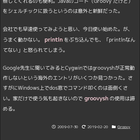
照してくれるのも便利。Javaのコード（Groovy だけど）
をシェルチックに扱うというのは意外と新鮮だった。
会社でも早速使ってみようと思い、今日使い始めた。が、
println
うまく動かない。
をぶち込んでも、「printlnなん
てない」と怒られてしまう。
Google先生に聞いてみるとCygwinではgroovyshが正常動
作しないという海外のエントリがいくつか見つかった。さ
すがにWindows上でdos窓でコマンド叩くのは面倒くさ
groovysh
い。家だけで使う気も起きないので
の使用は諦
める。
2009-07-30
2019-02-20
Groovy