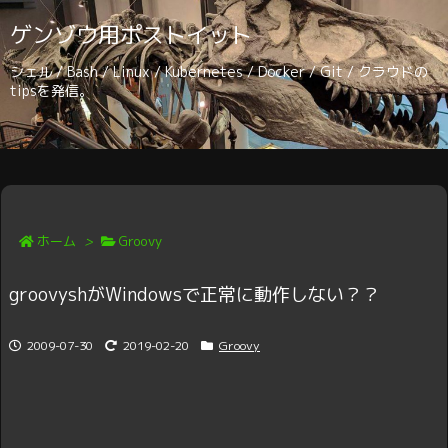
ゲンゾウ用ポストイット
シェル / Bash / Linux / Kubernetes / Docker / Git / クラウドの
tipsを発信。
ホーム
>
Groovy
groovyshがWindowsで正常に動作しない？？
2009-07-30
2019-02-20
Groovy