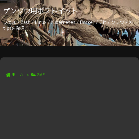
ゲンゾウ用ポストイット
シェル / Bash / Linux / Kubernetes / Docker / Git / クラウドの
tipsを発信。
ホーム
>
GAE