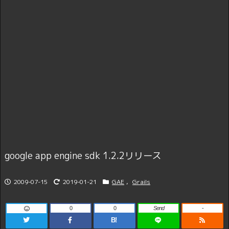
google app engine sdk 1.2.2リリース
2009-07-15
2019-01-21
GAE
,
Grails
0
0
Send
-
B!