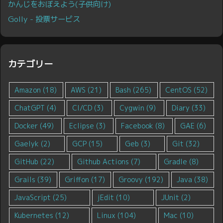
かんじをおぼえよう(子供向け)
Golly - 投票サービス
カテゴリー
Amazon
(18)
AWS
(21)
Bash
(265)
CentOS
(52)
ChatGPT
(4)
CI/CD
(3)
Cygwin
(9)
Diary
(33)
Docker
(49)
Eclipse
(3)
Facebook
(8)
GAE
(6)
Gaelyk
(2)
GCP
(15)
Geb
(3)
Git
(32)
GitHub
(22)
Github Actions
(7)
Gradle
(8)
Grails
(39)
Griffon
(17)
Groovy
(192)
Java
(38)
JavaScript
(25)
jEdit
(10)
JUnit
(2)
Kubernetes
(12)
Linux
(104)
Mac
(10)