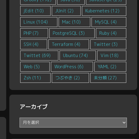
jEdit
(10)
JUnit
(2)
Kubernetes
(12)
Linux
(104)
Mac
(10)
MySQL
(4)
PHP
(7)
PostgreSQL
(3)
Ruby
(4)
SSH
(4)
Terraform
(4)
Twitter
(3)
Twittet
(69)
Ubuntu
(74)
Vim
(18)
Web
(5)
WordPress
(6)
YAML
(2)
Zsh
(11)
つぶやき
(2)
未分類
(27)
アーカイブ
ア
ー
カ
イ