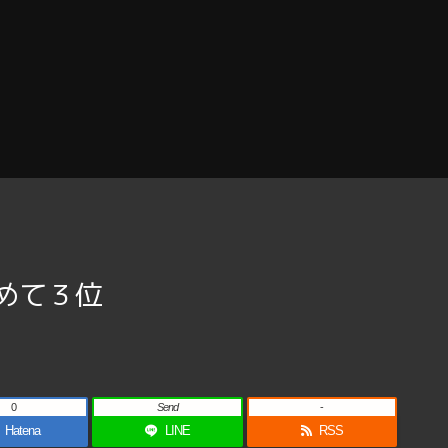
めて３位
0
Send
-
Hatena
LINE
RSS