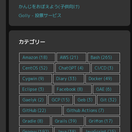
かんじをおぼえよう(子供向け)
Golly - 投票サービス
カテゴリー
Amazon
(18)
AWS
(21)
Bash
(265)
CentOS
(52)
ChatGPT
(4)
CI/CD
(3)
Cygwin
(9)
Diary
(33)
Docker
(49)
Eclipse
(3)
Facebook
(8)
GAE
(6)
Gaelyk
(2)
GCP
(15)
Geb
(3)
Git
(32)
GitHub
(22)
Github Actions
(7)
Gradle
(8)
Grails
(39)
Griffon
(17)
Groovy
(192)
Java
(38)
JavaScript
(25)