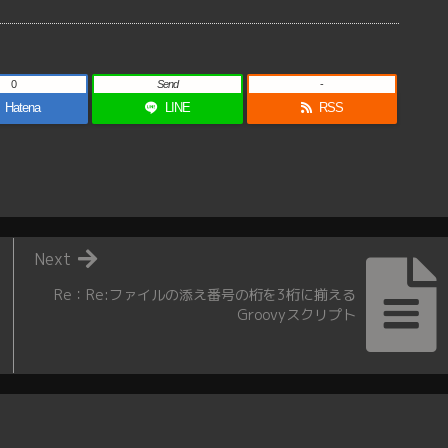
0
Send
-
Hatena
LINE
RSS
Next
Re：Re:ファイルの添え番号の桁を3桁に揃える
Groovyスクリプト