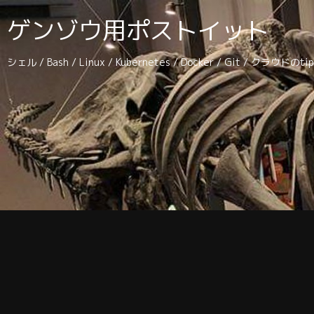
ゲンゾウ用ポストイット
シェル / Bash / Linux / Kubernetes / Docker / Git / クラウドの