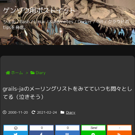
ゲンゾウ用ポストイット
シェル / Bash / Linux / Kubernetes / Docker / Git / クラウドの
tipsを発信。
ホーム
>
Diary
grails-jaのメーリングリストをみてていつも悶々とし
てる（泣きそう）
2008-11-20
2021-02-24
Diary
0
0
Send
-
B!