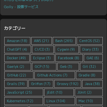
Golly - 投票サービス
カテゴリー
Amazon
(18)
AWS
(21)
Bash
(265)
CentOS
(52)
ChatGPT
(4)
CI/CD
(3)
Cygwin
(9)
Diary
(33)
Docker
(49)
Eclipse
(3)
Facebook
(8)
GAE
(6)
Gaelyk
(2)
GCP
(15)
Geb
(3)
Git
(32)
GitHub
(22)
Github Actions
(7)
Gradle
(8)
Grails
(39)
Griffon
(17)
Groovy
(192)
Java
(38)
JavaScript
(25)
jEdit
(10)
JUnit
(2)
Kubernetes
(12)
Linux
(104)
Mac
(10)