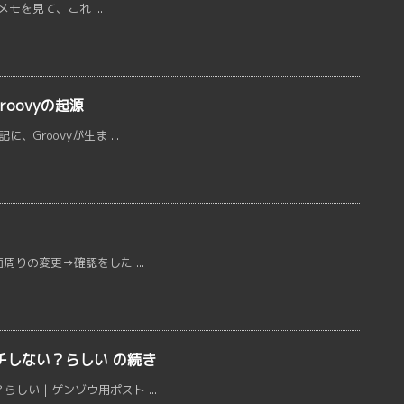
sのメモを見て、これ ...
Groovyの起源
に、Groovyが生ま ...
周りの変更→確認をした ...
マッチしない？らしい の続き
らしい | ゲンゾウ用ポスト ...