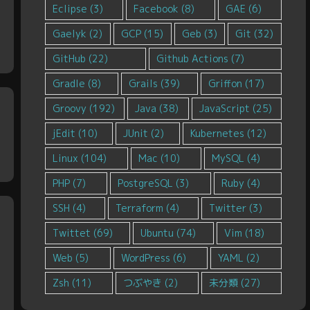
Eclipse
(3)
Facebook
(8)
GAE
(6)
Gaelyk
(2)
GCP
(15)
Geb
(3)
Git
(32)
GitHub
(22)
Github Actions
(7)
Gradle
(8)
Grails
(39)
Griffon
(17)
Groovy
(192)
Java
(38)
JavaScript
(25)
jEdit
(10)
JUnit
(2)
Kubernetes
(12)
Linux
(104)
Mac
(10)
MySQL
(4)
PHP
(7)
PostgreSQL
(3)
Ruby
(4)
SSH
(4)
Terraform
(4)
Twitter
(3)
Twittet
(69)
Ubuntu
(74)
Vim
(18)
Web
(5)
WordPress
(6)
YAML
(2)
Zsh
(11)
つぶやき
(2)
未分類
(27)