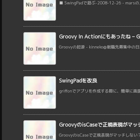
■ SwingPadで遊ぶ-2008-12-26 - mar
Groovy In Actionにもあったね – 
Groovyの起源 - kinneko@転職先募集中の日記
SwingPadを改良
griffonでアプリを作成する際に、簡単に画面
GroovyのisCaseで正規表現が
GroovyのisCaseで正規表現がマッチしない？