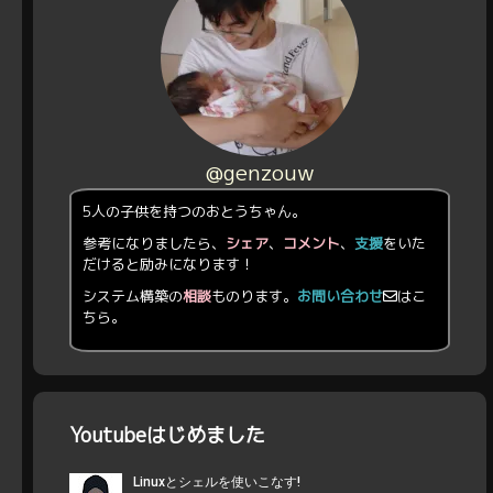
@genzouw
5人の子供を持つのおとうちゃん。
参考になりましたら、
シェア
、
コメント
、
支援
をいた
だけると励みになります！
システム構築の
相談
ものります。
お問い合わせ
はこ
ちら。
Youtubeはじめました