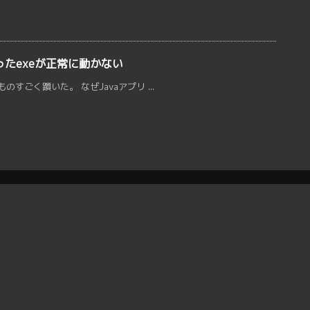
で作ったexeが正常に動かない
すごく躓いた。 なぜJavaアプリ ...