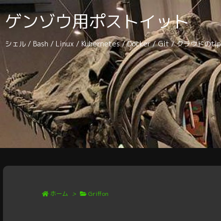
ゲンゾウ用ポストイット
シェル / Bash / Linux / Kubernetes / Docker / Git / クラウドの
ホーム
>
Griffon