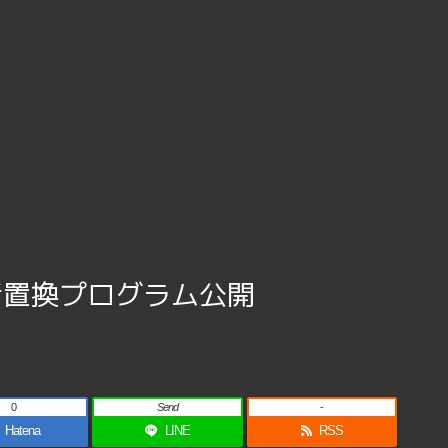
一括置換プログラム公開
0
Send
-
Hatena
LINE
RSS