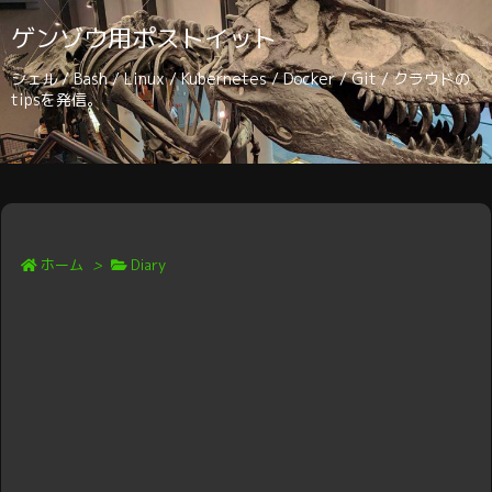
ゲンゾウ用ポストイット
シェル / Bash / Linux / Kubernetes / Docker / Git / クラウドの
tipsを発信。
ホーム
>
Diary