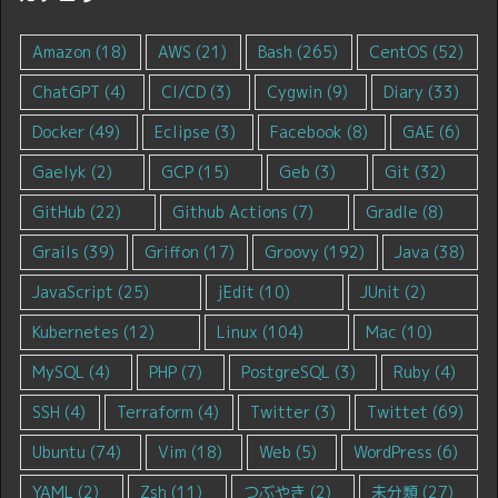
Amazon
(18)
AWS
(21)
Bash
(265)
CentOS
(52)
ChatGPT
(4)
CI/CD
(3)
Cygwin
(9)
Diary
(33)
Docker
(49)
Eclipse
(3)
Facebook
(8)
GAE
(6)
Gaelyk
(2)
GCP
(15)
Geb
(3)
Git
(32)
GitHub
(22)
Github Actions
(7)
Gradle
(8)
Grails
(39)
Griffon
(17)
Groovy
(192)
Java
(38)
JavaScript
(25)
jEdit
(10)
JUnit
(2)
Kubernetes
(12)
Linux
(104)
Mac
(10)
MySQL
(4)
PHP
(7)
PostgreSQL
(3)
Ruby
(4)
SSH
(4)
Terraform
(4)
Twitter
(3)
Twittet
(69)
Ubuntu
(74)
Vim
(18)
Web
(5)
WordPress
(6)
YAML
(2)
Zsh
(11)
つぶやき
(2)
未分類
(27)